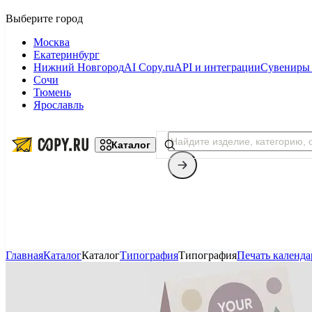
Москва
Екатеринбург
Нижний Новгород
AI Copy.ru
API и интеграции
Сувениры 
Сочи
Тюмень
Ярославль
Каталог
Главная
Каталог
Каталог
Типография
Типография
Печать календа
Копицентр
Фотопечать