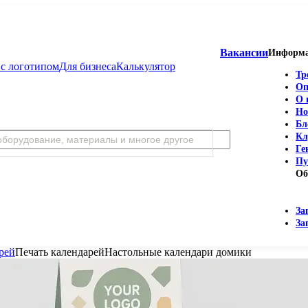
Вакансии
Информ
с логотипом
Для бизнеса
Калькулятор
Тр
Оп
О 
Но
Бл
Кл
Ге
Пу
Об
За
За
рей
Печать календарей
Настольные календари домики