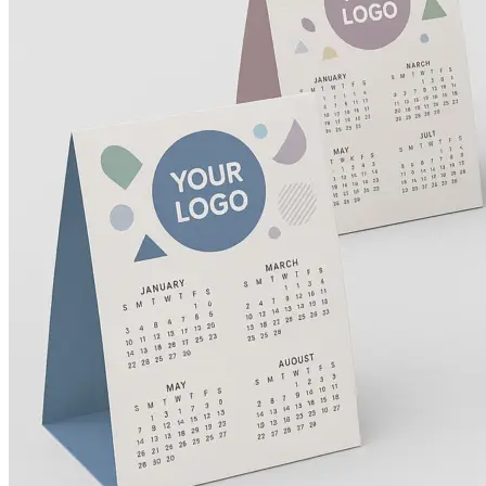
Оперативная полиграфия
Широкоформатная печать
Типография
Графический дизайн
Корпоративные сувениры
Тематическая полиграфия
Полиграфические технологии
Онлайн-типография
Печать в копицентре
Печать документов А3/А4
Печать чертежей
Печать плакатов
Печать лекал
Печать на пенокартоне