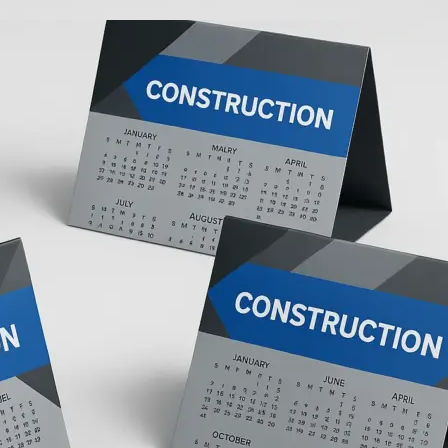
Брошюровка в копицентре
Брошюровка документов
Брошюровка на пластиковую пружину
Брошюровка на металлическую пружину
Брошюровка на скобу
Брошюровка курсовых работ
Брошюровка дипломных работ
Брошюровка диссертаций
Ещё
Брошюровка листов