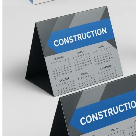
Печать авторефератов
Печать презентаций
Ещё
Ламинирование документов
Ламинирование документов А4/А3
Ламинирование плакатов
Ламинирование наклеек
Ламинирование фотографий
Ламинирование бумаги
Ламинирование больших форматов
По типу ламинирования
Ещё
Печать проектной документации
Печать документов А3/А4
Копирование документов А3/А4
Печать чертежей
Копирование чертежей
Сканирование документов А3/А4
Сканирование чертежей
Брошюровка на пластиковую пружину
Ещё
Брошюровка на металлическую пружину