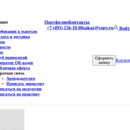
Портфолио
Контакты
ация
+7 (495) 156-10-00
zakaz@copy.ru
Войт
ебования к макетам
лата и доставка
нас
вости
ог
уб привилегий
Оформить
Корзин
заявку
нератор QR-кодов
бличная оферта
ратная связь
Арендодателям
Написать директору
писаться на экскурсию
писаться на практику