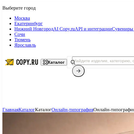
Москва
Екатеринбург
Нижний Новгород
AI Copy.ru
API и интеграции
Сувениры 
Сочи
Тюмень
Ярославль
Каталог
Главная
Каталог
Каталог
Онлайн-типография
Онлайн-типографи
Копицентр
Фотопечать