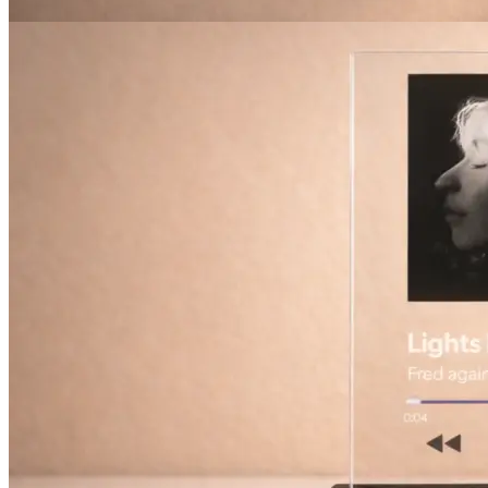
Печать авторефератов
Печать презентаций
Ещё
Ламинирование документов
Ламинирование документов А4/А3
Ламинирование плакатов
Ламинирование наклеек
Ламинирование фотографий
Ламинирование бумаги
Ламинирование больших форматов
По типу ламинирования
Ещё
Печать проектной документации
Печать документов А3/А4
Копирование документов А3/А4
Печать чертежей
Копирование чертежей
Сканирование документов А3/А4
Сканирование чертежей
Брошюровка на пластиковую пружину
Ещё
Брошюровка на металлическую пружину