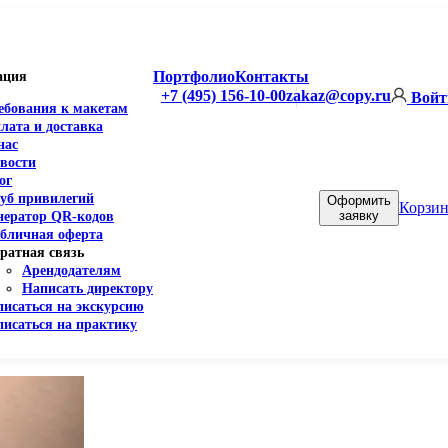
Портфолио
Контакты
ация
+7 (495) 156-10-00
zakaz@copy.ru
Войт
ебования к макетам
лата и доставка
нас
вости
ог
уб привилегий
Оформить
Корзин
заявку
нератор QR-кодов
бличная оферта
ратная связь
Арендодателям
Написать директору
писаться на экскурсию
писаться на практику