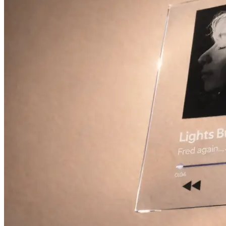
Оперативная полиграфия
Широкоформатная печать
Типография
Графический дизайн
Корпоративные сувениры
Тематическая полиграфия
Полиграфические технологии
Онлайн-типография
Печать в копицентре
Печать документов А3/А4
Печать чертежей
Печать плакатов
Печать лекал
Печать на пенокартоне