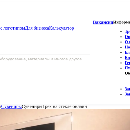
Вакансии
Информ
с логотипом
Для бизнеса
Калькулятор
Тр
Оп
О 
Но
Бл
Кл
Ге
Пу
Об
За
За
я
Сувениры
Сувениры
Трек на стекле онлайн