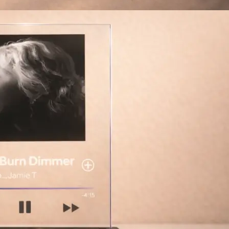
Брошюровка в копицентре
Брошюровка документов
Брошюровка на пластиковую пружину
Брошюровка на металлическую пружину
Брошюровка на скобу
Брошюровка курсовых работ
Брошюровка дипломных работ
Брошюровка диссертаций
Ещё
Брошюровка листов