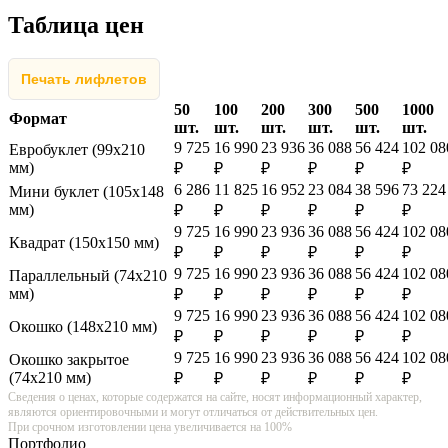
Таблица цен
Печать лифлетов
50
100
200
300
500
1000
Формат
шт.
шт.
шт.
шт.
шт.
шт.
9 725
16 990
23 936
36 088
56 424
102 08
Евробуклет (99х210
мм)
₽
₽
₽
₽
₽
₽
6 286
11 825
16 952
23 084
38 596
73 224
Мини буклет (105х148
мм)
₽
₽
₽
₽
₽
₽
9 725
16 990
23 936
36 088
56 424
102 08
Квадрат (150х150 мм)
₽
₽
₽
₽
₽
₽
9 725
16 990
23 936
36 088
56 424
102 08
Параллельный (74х210
мм)
₽
₽
₽
₽
₽
₽
9 725
16 990
23 936
36 088
56 424
102 08
Окошко (148х210 мм)
₽
₽
₽
₽
₽
₽
9 725
16 990
23 936
36 088
56 424
102 08
Окошко закрытое
(74х210 мм)
₽
₽
₽
₽
₽
₽
Сведения о ценах, которые содержатся на сайте, носят информационный характер,
являются ориентировочными и могут отличаться от действительных цен.
При срочном изготовлении цена увеличивается на 100%
Портфолио