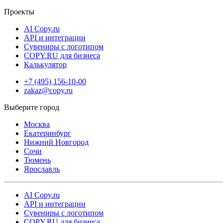
бесплатный вариант в пункты выдачи, а также курьерская
Проекты
доставка через СДЭК. При необходимости срочного получения
AI Copy.ru
мы привезем заказ в день печати.
API и интеграции
Сувениры с логотипом
COPY.RU для бизнеса
Калькулятор
+7 (495) 156-10-00
zakaz@copy.ru
Москва
Екатеринбург
Нижний Новгород
Сочи
Тюмень
Ярославль
AI Copy.ru
API и интеграции
Сувениры с логотипом
COPY.RU для бизнеса