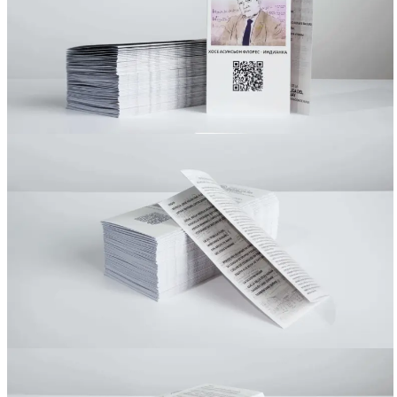
Вакансии
О компании
Написать директору
Арендодателям
Портфолио
Франшиза
Контакты