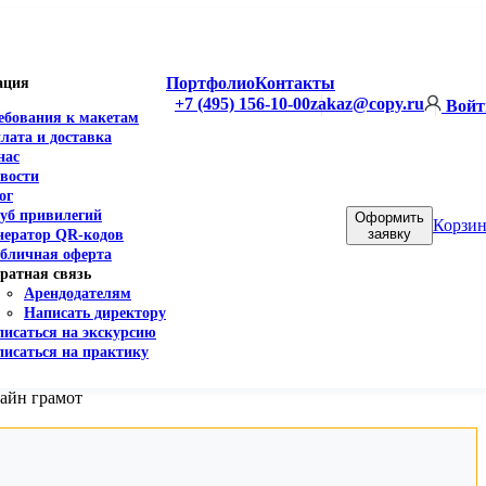
Портфолио
Контакты
ация
+7 (495) 156-10-00
zakaz@copy.ru
Войт
ебования к макетам
лата и доставка
нас
вости
ог
уб привилегий
Оформить
Корзин
заявку
нератор QR-кодов
бличная оферта
ратная связь
Арендодателям
Написать директору
писаться на экскурсию
писаться на практику
айн грамот