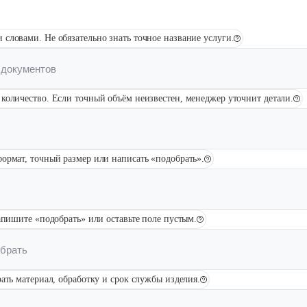
 словами. Не обязательно знать точное название услуги.
Брошюровка в копицентре
Брошюровка документов
Брошюровка на пластиковую пружину
количество. Если точный объём неизвестен, менеджер уточнит детали.
Брошюровка на металлическую пружину
Брошюровка на скобу
Брошюровка курсовых работ
Брошюровка дипломных работ
Брошюровка диссертаций
Ещё
ормат, точный размер или написать «подобрать».
Брошюровка листов
апишите «подобрать» или оставьте поле пустым.
ать материал, обработку и срок службы изделия.