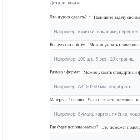
Детали заказа
Печать авторефератов
Печать презентаций
Ещё
Что нужно сделать?
*
Напишите задачу своими
Ламинирование документов
Ламинирование документов А4/А3
Ламинирование плакатов
Количество / объём
Можно указать примерное 
Ламинирование наклеек
Ламинирование фотографий
Ламинирование бумаги
Ламинирование больших форматов
По типу ламинирования
Ещё
Размер / формат
Можно указать стандартный ф
Печать проектной документации
Печать документов А3/А4
Материал / основа
Если не знаете материал, н
Копирование документов А3/А4
Печать чертежей
Копирование чертежей
Сканирование документов А3/А4
Сканирование чертежей
Где будет использоваться?
Это поможет подобр
Брошюровка на пластиковую пружину
Ещё
Брошюровка на металлическую пружину