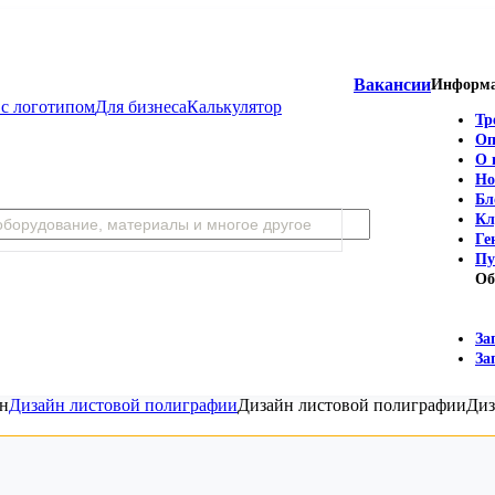
Вакансии
Информ
с логотипом
Для бизнеса
Калькулятор
Тр
Оп
О 
Но
Бл
Кл
Ге
Пу
Об
За
За
йн
Дизайн листовой полиграфии
Дизайн листовой полиграфии
Диз