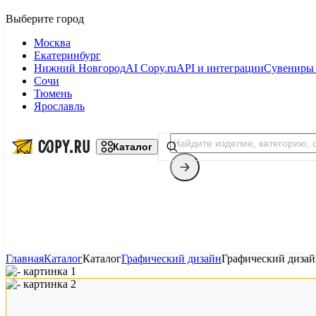
Москва
Екатеринбург
Нижний Новгород
AI Copy.ru
API и интеграции
Сувениры 
Сочи
Тюмень
Ярославль
Каталог
Главная
Каталог
Каталог
Графический дизайн
Графический диза
Копицентр
Фотопечать