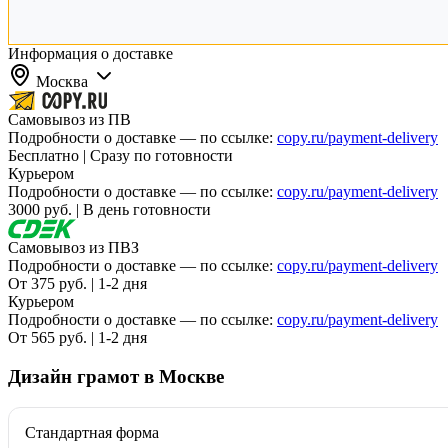
Оперативная полиграфия
Информация о доставке
Широкоформатная печать
Москва
Типография
Самовывоз из ПВ
Подробности о доставке — по ссылке:
copy.ru/payment-delivery
Графический дизайн
Бесплатно | Сразу по готовности
Курьером
Корпоративные сувениры
Подробности о доставке — по ссылке:
copy.ru/payment-delivery
3000 руб. | В день готовности
Тематическая полиграфия
Самовывоз из ПВЗ
Полиграфические технологии
Подробности о доставке — по ссылке:
copy.ru/payment-delivery
От 375 руб. | 1-2 дня
Онлайн-типография
Курьером
Подробности о доставке — по ссылке:
copy.ru/payment-delivery
От 565 руб. | 1-2 дня
Печать в копицентре
Печать документов А3/А4
Дизайн грамот в Москве
Печать чертежей
Печать плакатов
Печать лекал
Стандартная форма
Печать на пенокартоне