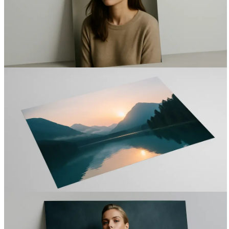
Вакансии
О компании
Написать директору
Арендодателям
Портфолио
Франшиза
Контакты