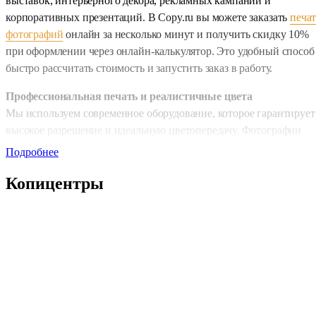
выставок, интерьерного декора, рекламных кампаний и
корпоративных презентаций. В Copy.ru вы можете заказать
печат
фотографий
онлайн за несколько минут и получить скидку 10%
при оформлении через онлайн-калькулятор. Это удобный способ
быстро рассчитать стоимость и запустить заказ в работу.
Профессиональная печать и реалистичные цвета
Мы используем современное оборудование, которое гарантирует
высокое разрешение и идеальную цветопередачу. Фотографии
формата А0 сохраняют чёткость, глубину теней и плавные
Подробнее
градиенты независимо от сложности изображения. Для онлайн-
Копицентры
заказов доступны два режима: стандартная срочность — 1 день и
экспресс-печать — 2–4 часа. Производственные процессы,
выстроенные в нашей
типографии
, позволяют стабильно
получать качественный результат даже на самых крупных
форматах!
Выбор профессиональных материалов
Для печати используются плотные фотобумаги 170–220 г/м² —
матовая, глянцевая и сатиновая. Матовая бумага делает