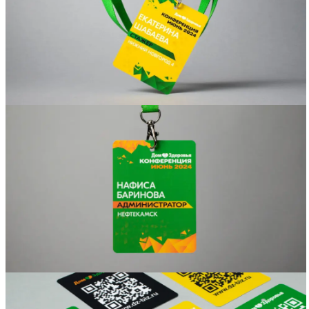
Вакансии
О компании
Написать директору
Арендодателям
Портфолио
Франшиза
Контакты