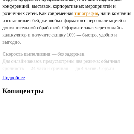
конференций, выставок, корпоративных мероприятий и
розничных сетей. Как современная
типография
, наша компания
изготавливает бейджи любых форматов с персонализацией и
дополнительной обработкой. Оформите заказ через онлайн-
калькулятор и получите скидку 10% — быстро, удобно и
выгодно.
Скорость выполнения — без задержек
Для онлайн-заказов предусмотрены два режима:
обычная
срочность — 24 часа
и
срочная — до 4 часов
. Copy.ru
гарантирует высокую скорость при безупречном качестве печати
Подробнее
и аккуратной обработке каждой детали.
Копицентры
Тип печати и формат на выбор
Вы можете выбрать
черно-белую печать
— практичное и
экономичное решение, или
цветную
, если важна
выразительность и узнаваемость дизайна. Такая продукция
относится к категории
листовая полиграфия
и подходит для
мероприятий любого масштаба.