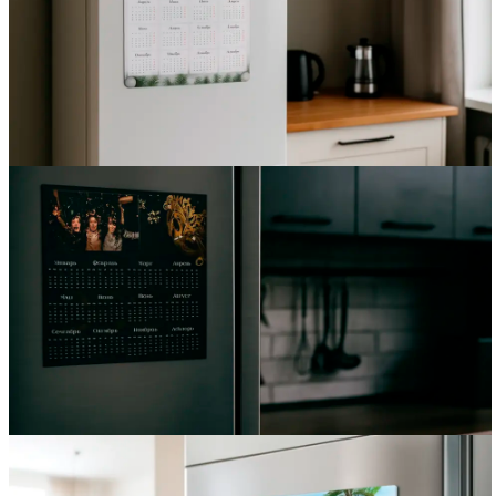
Вакансии
О компании
Написать директору
Арендодателям
Портфолио
Франшиза
Контакты