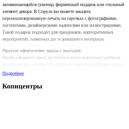
запоминающийся сувенир, фирменный подарок или стильный
элемент декора. В Copy.ru вы можете заказать
персонализированную печать на тарелках с фотографиями,
логотипами, дизайнерскими надписями или иллюстрациями.
Такой подарок подходит для праздников, корпоративных
мероприятий, памятных дат и домашнего интерьера.
Простое оформление заказа с выгодой
Чтобы оформить заказ, достаточно воспользоваться удобным
онлайн-калькулятором. Он позволяет моментально рассчитать
стоимость, выбрать параметры и загрузить макет. А главное —
Подробнее
при онлайн-оформлении вы автоматически получаете скидку
Копицентры
10%. Это простой и выгодный способ создать уникальное
изделие без лишних затрат.
Печать на тарелках —
фотосувенир
, который подходит и для
оригинального подарка, и для брендирования своей продукции.
Индивидуальные сроки изготовления
Печать на тарелках требует аккуратности и точности, поэтому