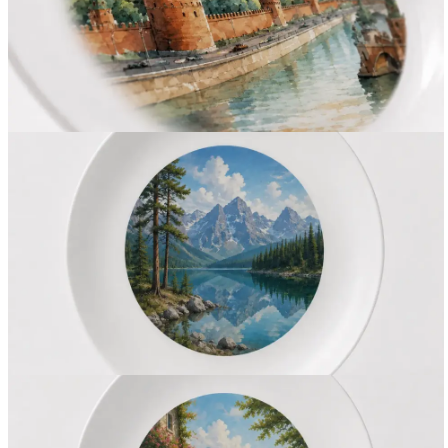
Вакансии
О компании
Написать директору
Арендодателям
Портфолио
Франшиза
Контакты