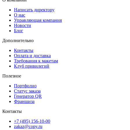
Печать на тарелках позволяет создать по-настоящему уникальны
предмет, который сохранит эмоции и станет ярким акцентом. М
Написать директору
О нас
обеспечиваем качественную печать, удобный сервис и
Управляющая компания
комфортную доставку, чтобы вы получили идеальный результат.
Новости
Блог
Дополнительно
Контакты
Оплата и доставка
Требования к макетам
Клуб привилегий
Полезное
Портфолио
Статус заказа
Генератор QR
Франшиза
Контакты
+7 (495) 156-10-00
zakaz@copy.ru