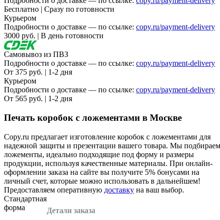
Подробности о доставке — по ссылке:
copy.ru/payment-delivery
Вакансии
Бесплатно | Сразу по готовности
Курьером
Подробности о доставке — по ссылке:
copy.ru/payment-delivery
О компании
3000 руб. | В день готовности
Написать директору
Самовывоз из ПВЗ
Подробности о доставке — по ссылке:
copy.ru/payment-delivery
Арендодателям
От 375 руб. | 1-2 дня
Курьером
Портфолио
Подробности о доставке — по ссылке:
copy.ru/payment-delivery
От 565 руб. | 1-2 дня
Франшиза
Печать коробок с ложементами в Москве
Контакты
Copy.ru предлагает изготовление коробок с ложементами для
надежной защиты и презентации вашего товара. Мы подбирае
ложементы, идеально подходящие под форму и размеры
продукции, используя качественные материалы. При онлайн-
оформлении заказа на сайте вы получите 5% бонусами на
личный счет, которые можно использовать в дальнейшем!
Предоставляем оперативную
доставку
на ваш выбор.
Стандартная
форма
Детали заказа