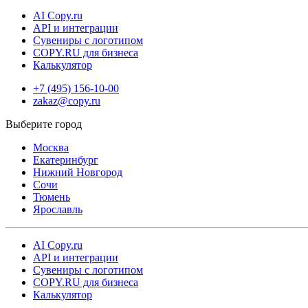
срочной курьерской доставкой. Мы доставим ваш заказ в
AI Copy.ru
API и интеграции
день оформления, чтобы вы не ждали лишнего времени.
Сувениры с логотипом
COPY.RU для бизнеса
Калькулятор
+7 (495) 156-10-00
zakaz@copy.ru
Москва
Екатеринбург
Нижний Новгород
Сочи
Тюмень
Ярославль
AI Copy.ru
API и интеграции
Сувениры с логотипом
COPY.RU для бизнеса
Калькулятор