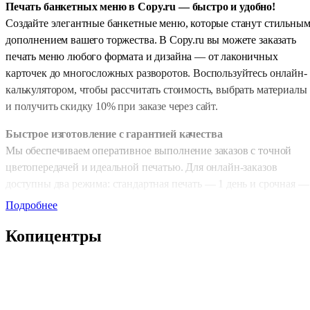
Печать банкетных меню в Copy.ru — быстро и удобно!
Создайте элегантные банкетные меню, которые станут стильны
дополнением вашего торжества. В Copy.ru вы можете заказать
печать меню любого формата и дизайна — от лаконичных
карточек до многосложных разворотов. Воспользуйтесь онлайн-
калькулятором, чтобы рассчитать стоимость, выбрать материалы
и получить скидку 10% при заказе через сайт.
Быстрое изготовление с гарантией качества
Мы обеспечиваем оперативное выполнение заказов с точной
цветопередачей и идеальной печатью. Для онлайн-заказов
доступны два режима: стандартная печать — 1 день и срочная —
2–4 часа. Это позволит подготовить банкетные материалы даже 
Подробнее
день мероприятия.
Копицентры
Удобные форматы и индивидуальный подход
Вы можете выбрать стандартные размеры — А6, А5 или А4 —
либо заказать произвольный формат. Такой подход позволяет
адаптировать меню под оформление банкета, стиль сервировки 