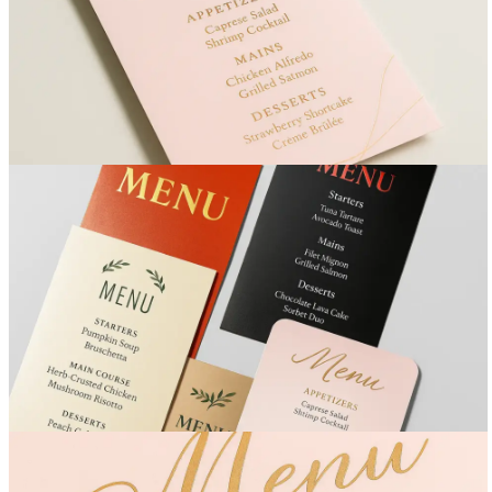
Вакансии
О компании
Написать директору
Арендодателям
Портфолио
Франшиза
Контакты