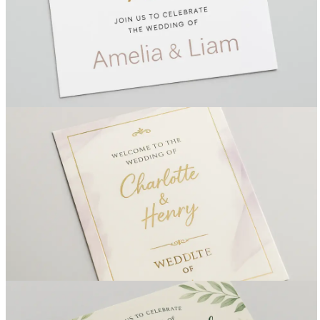
Вакансии
О компании
Написать директору
Арендодателям
Портфолио
Франшиза
Контакты