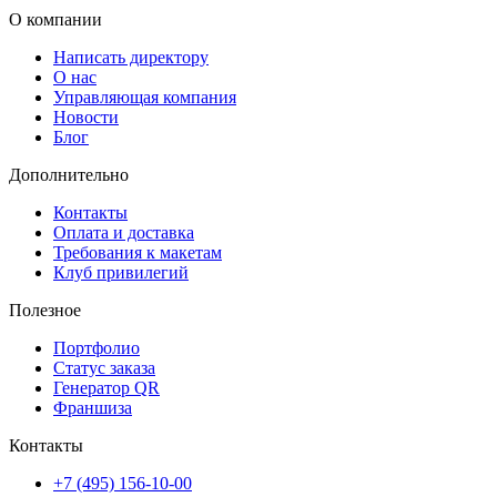
готовности. Мы аккуратно упакуем плакаты, чтобы они прибыл
О компании
без складок и заломов.
Написать директору
О нас
Управляющая компания
Новости
Блог
Дополнительно
Контакты
Оплата и доставка
Требования к макетам
Клуб привилегий
Полезное
Портфолио
Статус заказа
Генератор QR
Франшиза
Контакты
+7 (495) 156-10-00