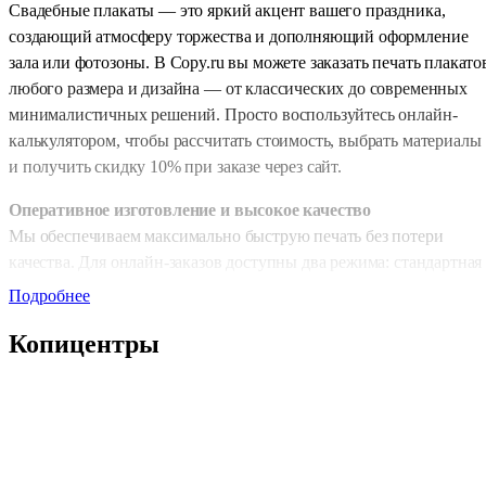
Свадебные плакаты — это яркий акцент вашего праздника,
создающий атмосферу торжества и дополняющий оформление
зала или фотозоны. В Copy.ru вы можете заказать печать плакато
любого размера и дизайна — от классических до современных
минималистичных решений. Просто воспользуйтесь онлайн-
калькулятором, чтобы рассчитать стоимость, выбрать материалы
и получить скидку 10% при заказе через сайт.
Оперативное изготовление и высокое качество
Мы обеспечиваем максимально быструю печать без потери
качества. Для онлайн-заказов доступны два режима: стандартная
печать — 1 день и срочная — всего 2–4 часа. Такой подход
Подробнее
позволяет подготовить свадебное оформление даже в день
Копицентры
мероприятия.
Широкий выбор форматов и индивидуальные размеры
Вы можете выбрать любой из стандартных форматов — А4, А3,
А2, А1, А0 — или указать произвольный размер. Это даёт
возможность создавать как небольшие плакаты для оформления