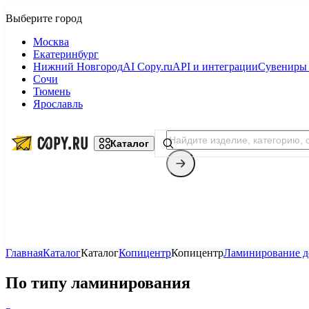
Москва
Екатеринбург
Нижний Новгород
AI Copy.ru
API и интеграции
Сувениры 
Сочи
Тюмень
Ярославль
Каталог
Главная
Каталог
Каталог
Копицентр
Копицентр
Ламинирование д
Копицентр
По типу ламинирования
Фотопечать