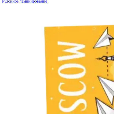
Рулонное ламинирование
Оперативная полиграфия
Широкоформатная печать
Типография
Графический дизайн
Корпоративные сувениры
Тематическая полиграфия
Полиграфические технологии
Онлайн-типография
Печать в копицентре
Печать документов А3/А4
Печать чертежей
Печать плакатов
Печать лекал
Печать на пенокартоне