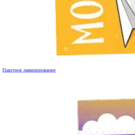
Печать авторефератов
Печать презентаций
Ещё
Ламинирование документов
Ламинирование документов А4/А3
Ламинирование плакатов
Ламинирование наклеек
Ламинирование фотографий
Ламинирование бумаги
Ламинирование больших форматов
По типу ламинирования
Ещё
Пакетное ламинирование
Печать проектной документации
Печать документов А3/А4
Копирование документов А3/А4
Печать чертежей
Копирование чертежей
Сканирование документов А3/А4
Сканирование чертежей
Брошюровка на пластиковую пружину
Ещё
Брошюровка на металлическую пружину