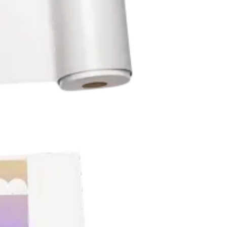
Твёрдый переплёт
Печать и переплёт дипломных работ
Печать и переплёт диссертаций
Печать и переплёт дипломных проектов
Печать и переплёт докторских диссертаций
Печать и переплёт магистерских диссертаций
Печать и переплёт выпускных квалификационных работ