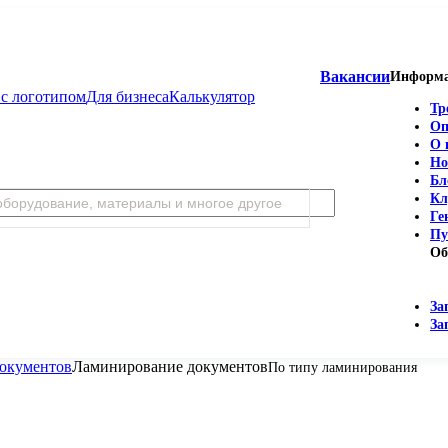
Вакансии
Информ
с логотипом
Для бизнеса
Калькулятор
Тр
Оп
О 
Но
Бл
Кл
Ге
Пу
Об
За
За
окументов
Ламинирование документов
По типу ламинирования