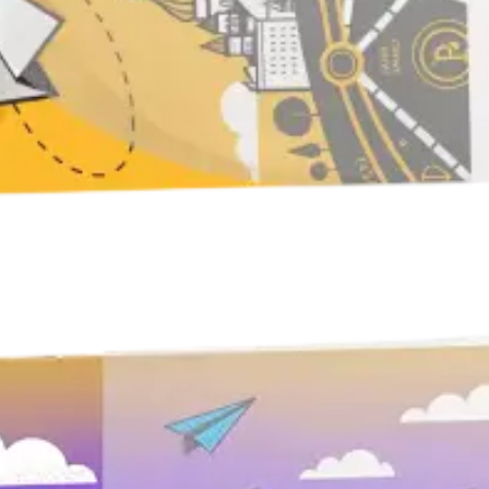
Брошюровка в копицентре
Брошюровка документов
Брошюровка на пластиковую пружину
Брошюровка на металлическую пружину
Брошюровка на скобу
Брошюровка курсовых работ
Брошюровка дипломных работ
Брошюровка диссертаций
Ещё
Брошюровка листов