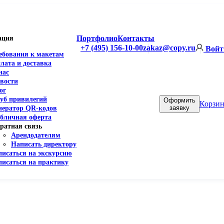
Портфолио
Контакты
ация
+7 (495) 156-10-00
zakaz@copy.ru
Войт
ебования к макетам
лата и доставка
нас
вости
ог
уб привилегий
Оформить
Корзин
заявку
нератор QR-кодов
бличная оферта
ратная связь
Арендодателям
Написать директору
писаться на экскурсию
писаться на практику