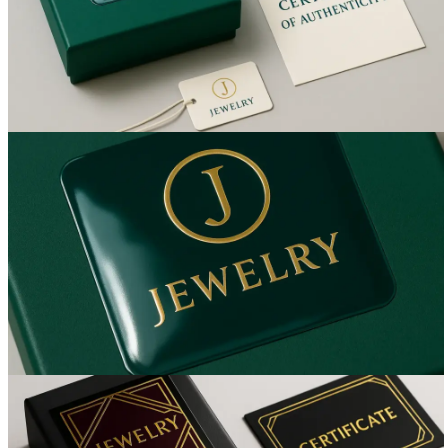
Вакансии
О компании
Написать директору
Арендодателям
Портфолио
Франшиза
Контакты