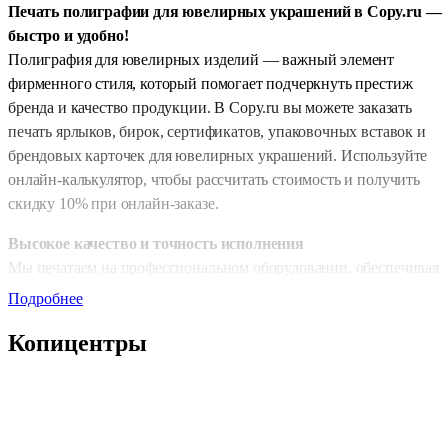
Печать полиграфии для ювелирных украшений в Copy.ru —
быстро и удобно!
Полиграфия для ювелирных изделий — важный элемент
фирменного стиля, который помогает подчеркнуть престиж
бренда и качество продукции. В Copy.ru вы можете заказать
печать ярлыков, бирок, сертификатов, упаковочных вставок и
брендовых карточек для ювелирных украшений. Используйте
онлайн-калькулятор, чтобы рассчитать стоимость и получить
скидку 10% при онлайн-заказе.
Высокое качество и точность исполнения
Мы печатаем на профессиональном оборудовании, обеспечивая
идеальную цветопередачу, чёткие линии и безупречную
Подробнее
детализацию. Полиграфия выглядит стильно, аккуратно и
Копицентры
премиально — идеально подходит для украшений любого уровня
Для онлайн-заказов доступны два режима: стандартная печать —
1 день и срочная — 2–4 часа.
Премиальные материалы и утончённый стиль