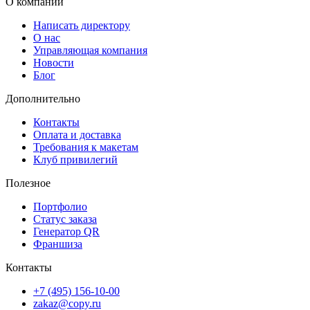
О компании
Доставка — без лишних забот
Готовые материалы можно получить
бесплатно в пунктах
Написать директору
выдачи Copy.ru
, заказать доставку
через СДЭК (ПВЗ или
О нас
Управляющая компания
курьером)
или воспользоваться
срочной курьерской доставкой
Новости
в день заказа
. Мы сделали процесс простым и максимально
Блог
удобным для каждого клиента.
Дополнительно
Контакты
Оплата и доставка
Требования к макетам
Клуб привилегий
Полезное
Портфолио
Статус заказа
Генератор QR
Франшиза
Контакты
+7 (495) 156-10-00
zakaz@copy.ru