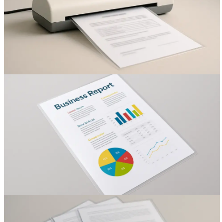
Вакансии
О компании
Написать директору
Арендодателям
Портфолио
Франшиза
Контакты