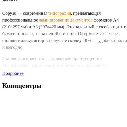
Copy.ru — современная
типография
, предлагающая
профессиональное
ламинирование документов
форматов А4
(210×297 мм) и А3 (297×420 мм). Это надёжный способ защитит
бумаги от влаги, загрязнений и износа. Оформите заказ через
онлайн-калькулятор
и получите
скидку 10%
— удобно, просто
и выгодно.
Скорость и качество — ключевые преимущества
Мы понимаем, как важна оперативность, и предлагаем
ламинирование документов А4/А3 без ожидания — в порядке
Подробнее
очереди в копицентре. Для онлайн-заказов доступны два режима
Копицентры
обычная срочность — 24 часа
и
срочная — до 4 часов
. Copy.ru
обеспечивает оперативное выполнение заказов без компромиссо
в качестве — ваши документы будут готовы точно в срок.
Разнообразие видов ламинирования
Вы можете выбрать оптимальный вариант покрытия в
зависимости от задач: