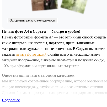
Оформить заказ с менеджером
Печать фото А4 в Copy.ru — быстро и удобно!
Печать фотографий формата А4 — это отличный способ создать
яркие интерьерные постеры, портреты, презентационные
материалы или художественные отпечатки. В Copy.ru вы можете
заказать
печать фотографий
онлайн всего за несколько минут:
загрузите изображение, выберите параметры и получите скидку
10% при оформлении через онлайн-калькулятор.
Оперативная печать с высоким качеством
Мы используем современное оборудование, которое обеспечивае
точную цветопередачу, глубокие тени и реалистичные оттенки.
Для онлайн-заказов доступны два режима: стандартная срочност
— 1 день и экспресс-печать — 2–4 часа. Даже при срочном
Подробнее
изготовлении фотографии сохраняют максимальное качество и