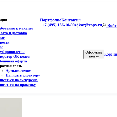
Портфолио
Контакты
ация
+7 (495) 156-10-00
zakaz@copy.ru
Войт
ебования к макетам
лата и доставка
нас
вости
ог
уб привилегий
Оформить
Корзин
заявку
нератор QR-кодов
бличная оферта
ратная связь
Арендодателям
Написать директору
писаться на экскурсию
писаться на практику