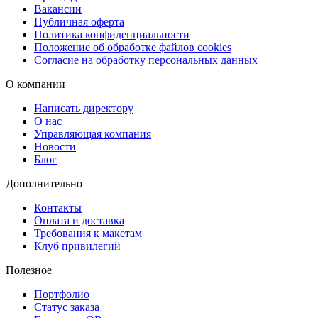
также срочная курьерская доставка в день заказа.
Вакансии
Публичная оферта
С нами процесс создания каталога станет максимально
Политика конфиденциальности
комфортным и эффективным!
Положение об обработке файлов cookies
Согласие на обработку персональных данных
О компании
Написать директору
О нас
Управляющая компания
Новости
Блог
Дополнительно
Контакты
Оплата и доставка
Требования к макетам
Клуб привилегий
Полезное
Портфолио
Статус заказа