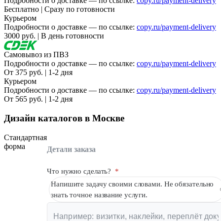
Подробности о доставке — по ссылке:
copy.ru/payment-delivery
Вакансии
Бесплатно | Сразу по готовности
Курьером
Подробности о доставке — по ссылке:
copy.ru/payment-delivery
О компании
3000 руб. | В день готовности
Написать директору
Самовывоз из ПВЗ
Подробности о доставке — по ссылке:
copy.ru/payment-delivery
Арендодателям
От 375 руб. | 1-2 дня
Курьером
Портфолио
Подробности о доставке — по ссылке:
copy.ru/payment-delivery
От 565 руб. | 1-2 дня
Франшиза
Дизайн каталогов в Москве
Контакты
Стандартная
форма
Детали заказа
Что нужно сделать?
*
Напишите задачу своими словами. Не обязательно
знать точное название услуги.