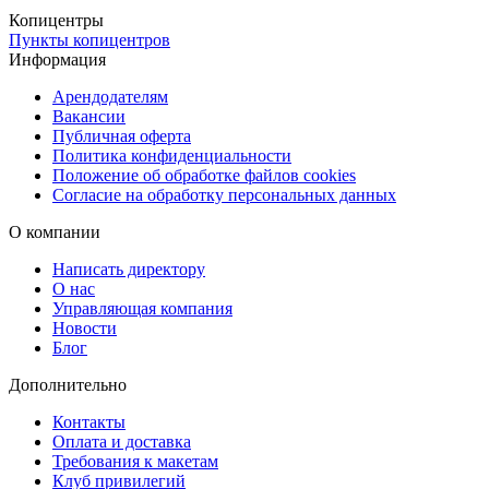
Для срочных заказов предусмотрена курьерская доставка в день
Копицентры
Пункты копицентров
оформления заказа, что позволит вам быстро и удобно получить
Информация
фото для визы в Болгарию.
Арендодателям
Вакансии
Публичная оферта
Политика конфиденциальности
Положение об обработке файлов cookies
Согласие на обработку персональных данных
О компании
Написать директору
О нас
Управляющая компания
Новости
Блог
Дополнительно
Контакты
Оплата и доставка
Требования к макетам
Клуб привилегий