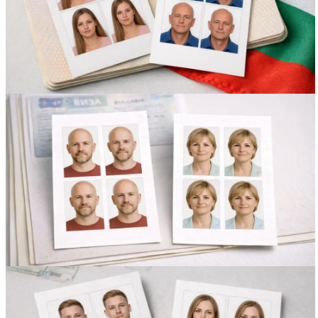
Вакансии
О компании
Написать директору
Арендодателям
Портфолио
Франшиза
Контакты