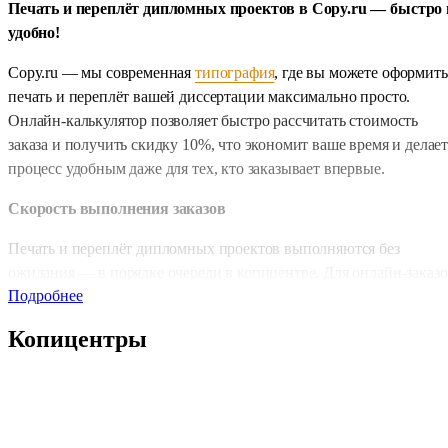
Печать и переплёт дипломных проектов в Copy.ru — быстро 
удобно!
Copy.ru — мы современная
типография
, где вы можете оформить
печать и переплёт вашей диссертации максимально просто.
Онлайн-калькулятор позволяет быстро рассчитать стоимость
заказа и получить скидку 10%, что экономит ваше время и делае
процесс удобным даже для тех, кто заказывает впервые.
Скорость выполнения заказов
Печать и переплёт дипломных проектов выполняются без
ожидания — в порядке очереди в копицентре. Для онлайн-заказо
Подробнее
доступны два варианта: обычная срочность — 1 день и срочная
печать — 2–4 часа. Такой подход позволяет успеть подготовить
Копицентры
проект к защите в короткие сроки, не переживая о задержках.
Доступные форматы и дополнительные услуги
Мы выполняем печать и переплёт в формате А4 (210×297 мм),