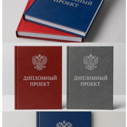
Вакансии
О компании
Написать директору
Арендодателям
Портфолио
Франшиза
Контакты