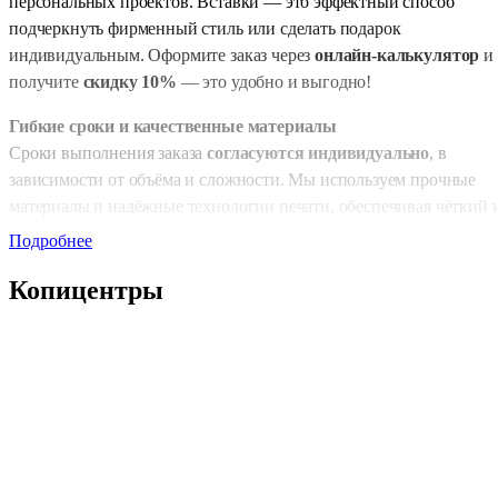
персональных проектов. Вставки — это эффектный способ
подчеркнуть фирменный стиль или сделать подарок
индивидуальным. Оформите заказ через
онлайн-калькулятор
и
получите
скидку 10%
— это удобно и выгодно!
Гибкие сроки и качественные материалы
Сроки выполнения заказа
согласуются индивидуально
, в
зависимости от объёма и сложности. Мы используем прочные
материалы и надёжные технологии печати, обеспечивая чёткий 
профессиональный результат даже на небольших по размеру
Подробнее
изделиях. Цвета остаются насыщенными, а изображение —
Копицентры
устойчивым к истиранию и выцветанию.
Где используются вставки с печатью
Вставки применяются в разных сферах — от бизнеса до
мероприятий:
Корпоративные подарки
Вставки с логотипом компании в подарочных наборах
усиливают брендовый имидж и подчёркивают внимание к