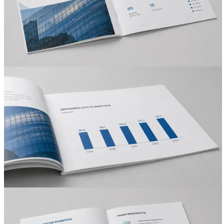
Вакансии
О компании
Написать директору
Арендодателям
Портфолио
Франшиза
Контакты