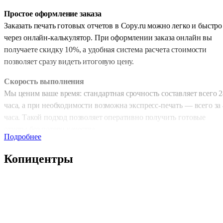
Простое оформление заказа
Заказать печать готовых отчетов в Copy.ru можно легко и быстро
через онлайн-калькулятор. При оформлении заказа онлайн вы
получаете скидку 10%, а удобная система расчета стоимости
позволяет сразу видеть итоговую цену.
Скорость выполнения
Мы ценим ваше время: стандартная срочность составляет всего 2
часа, а при необходимости возможна экспресс-печать — всего за 
часа. Такой подход позволяет оперативно получить готовые
отчеты без потери качества.
Подробнее
Выбор типа печати
Копицентры
Для экономичного варианта доступна черно-белая печать, котора
сохраняет практичность и минимизирует расходы. Если требуетс
яркая и наглядная подача информации, вы можете выбрать
цветную печать. Это особенно удобно для презентаций и
корпоративных отчетов.