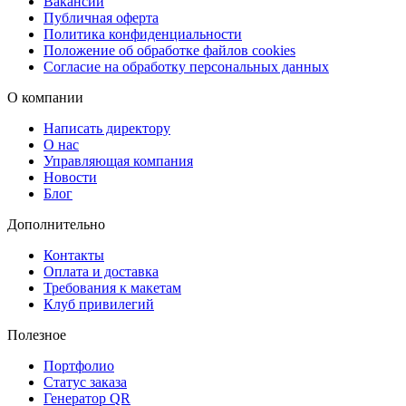
Вакансии
Публичная оферта
получаете качественный результат точно в срок, без задержек.
Политика конфиденциальности
Положение об обработке файлов cookies
Удобные варианты доставки
Согласие на обработку персональных данных
О компании
Заберите готовый заказ бесплатно в ближайшем пункте выдачи.
Также мы предлагаем
доставку
через СДЭК — как до пункта
Написать директору
О нас
выдачи, так и курьером. А если нужно прямо сегодня — закажит
Управляющая компания
срочную курьерскую доставку в день оформления!
Новости
Блог
Дополнительно
Контакты
Оплата и доставка
Требования к макетам
Клуб привилегий
Полезное
Портфолио
Статус заказа
Генератор QR