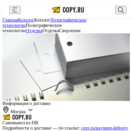
Закрыть
Главная
Каталог
Каталог
Полиграфические
AI Copy.ru
Выберите город
Войти
технологии
Полиграфические
технологии
Отделка
Отделка
Сверление
API и интеграции
+7 (495) 156-10-00
zakaz@copy.ru
Сувениры с логотипом
Для бизнеса
Калькулятор
Новости
Блог
Генератор QR-кодов
Информация о доставке
Москва
Публичная оферта
Самовывоз из ПВ
Клуб привилегий
Подробности о доставке — по ссылке:
copy.ru/payment-delivery