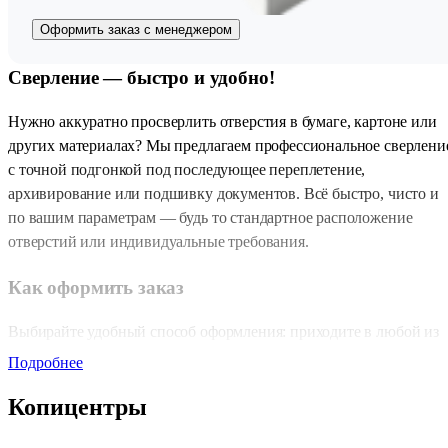
Оформить заказ с менеджером
Сверление — быстро и удобно!
Нужно аккуратно просверлить отверстия в бумаге, картоне или
других материалах? Мы предлагаем профессиональное сверлени
с точной подгонкой под последующее переплетение,
архивирование или подшивку документов. Всё быстро, чисто и
по вашим параметрам — будь то стандартное расположение
отверстий или индивидуальные требования.
Как оформить заказ
Выбирайте удобный способ оформления: приходите в любой из
наших
копицентров
, воспользуйтесь
формой «Быстрый заказ»
Подробнее
на сайте, отправьте заявку на почту
zakaz@copy.ru
или напишит
Копицентры
в
телеграм-бот
. А чтобы получить приятный бонус, оформляйте
заказ через онлайн-калькулятор и получайте 5% от суммы в виде