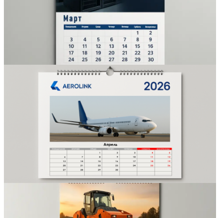
Вакансии
О компании
Написать директору
Арендодателям
Портфолио
Франшиза
Контакты