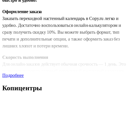
быстро и удобно!
Оформление заказа
Заказать перекидной настенный календарь в Copy.ru легко и
удобно. Достаточно воспользоваться онлайн-калькулятором и
сразу получить скидку 10%. Вы можете выбрать формат, тип
печати и дополнительные опции, а также оформить заказ без
лишних хлопот и потери времени.
Скорость выполнения
Для онлайн-заказов действует обычная срочность — 1 день. Это
позволяет получить готовый перекидной настенный календарь
Подробнее
максимально быстро и использовать его в работе, для
планирования или в качестве подарка.
Копицентры
Тип печати и формат
Вы можете выбрать черно-белую печать для экономичного
варианта или цветную, чтобы календарь выглядел ярко и
эффектно. Доступны форматы: А4 (210×297 мм) и А3 (297×420
мм), что позволяет подобрать подходящий вариант под любые