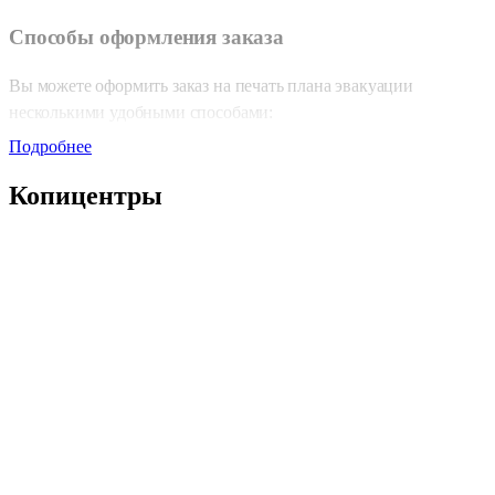
Способы оформления заказа
Вы можете оформить заказ на печать плана эвакуации
несколькими удобными способами:
Подробнее
Зайдите в любой из наших
копицентров
Отправьте заявку через форму «Быстрый заказ» на нашем
Копицентры
сайте
Напишите нам на почту
zakaz@copy.ru
Или в
телеграм-бот
Оформите заказ через онлайн-калькулятор и получите скидку 5%
Форматы планов эвакуации
Для печати планов эвакуации мы предлагаем два формата:
30х40 см
40х60 см