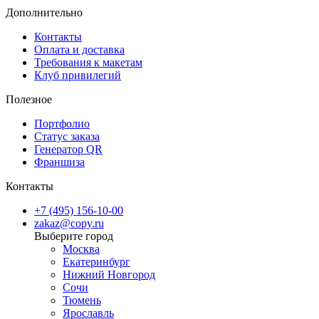
Стандартное
— 24 часа.
Дополнительно
Срочное
— до 4 часов.
Контакты
Удобная доставка
Оплата и доставка
Требования к макетам
Клуб привилегий
Мы предлагаем несколько удобных вариантов
доставки
:
Полезное
Бесплатная доставка в наши пункты выдачи.
Портфолио
Доставка через СДЭК (ПВЗ или курьер).
Статус заказа
Срочная курьерская доставка в день заказа.
Генератор QR
Франшиза
Заказывайте печать планов эвакуации у нас — быстро, удобно и 
Контакты
гарантией качества!
+7 (495) 156-10-00
zakaz@copy.ru
Москва
Екатеринбург
Нижний Новгород
Сочи
Тюмень
Ярославль