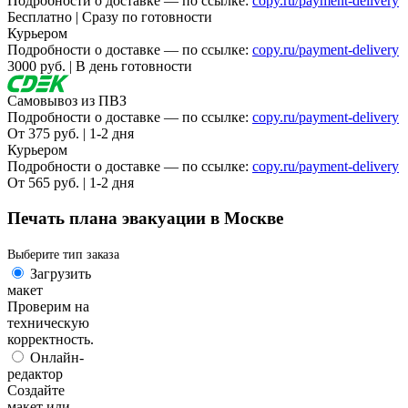
Подробности о доставке — по ссылке:
copy.ru/payment-delivery
Вакансии
Бесплатно | Сразу по готовности
Курьером
Подробности о доставке — по ссылке:
copy.ru/payment-delivery
О компании
3000 руб. | В день готовности
Написать директору
Самовывоз из ПВЗ
Подробности о доставке — по ссылке:
copy.ru/payment-delivery
Арендодателям
От 375 руб. | 1-2 дня
Курьером
Портфолио
Подробности о доставке — по ссылке:
copy.ru/payment-delivery
От 565 руб. | 1-2 дня
Франшиза
Печать плана эвакуации в Москве
Контакты
Выберите тип заказа
Загрузить
макет
Проверим на
техническую
корректность.
Онлайн-
редактор
Создайте
макет или