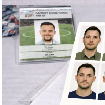
Печать авторефератов
Печать презентаций
Ещё
Ламинирование документов
Ламинирование документов А4/А3
Ламинирование плакатов
Ламинирование наклеек
Ламинирование фотографий
Ламинирование бумаги
Ламинирование больших форматов
По типу ламинирования
Ещё
Печать проектной документации
Печать документов А3/А4
Копирование документов А3/А4
Печать чертежей
Копирование чертежей
Сканирование документов А3/А4
Сканирование чертежей
Брошюровка на пластиковую пружину
Ещё
Брошюровка на металлическую пружину