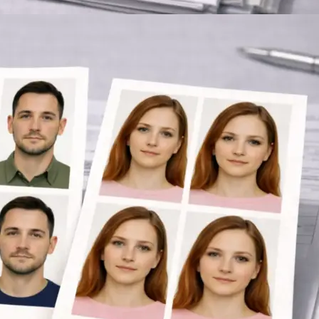
Брошюровка в копицентре
Брошюровка документов
Брошюровка на пластиковую пружину
Брошюровка на металлическую пружину
Брошюровка на скобу
Брошюровка курсовых работ
Брошюровка дипломных работ
Брошюровка диссертаций
Ещё
Брошюровка листов