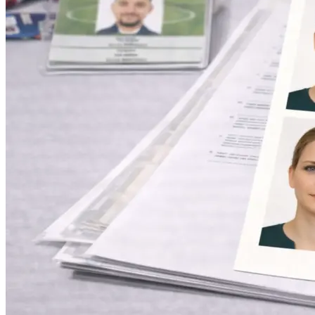
Оперативная полиграфия
Широкоформатная печать
Типография
Графический дизайн
Корпоративные сувениры
Тематическая полиграфия
Полиграфические технологии
Онлайн-типография
Печать в копицентре
Печать документов А3/А4
Печать чертежей
Печать плакатов
Печать лекал
Печать на пенокартоне