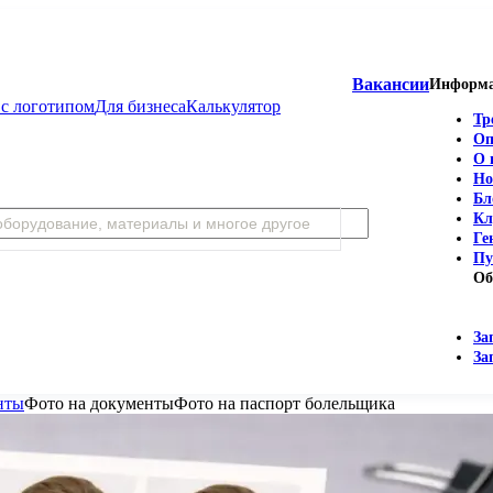
Вакансии
Информ
с логотипом
Для бизнеса
Калькулятор
Тр
Оп
О 
Но
Бл
Кл
Ге
Пу
Об
За
За
нты
Фото на документы
Фото на паспорт болельщика