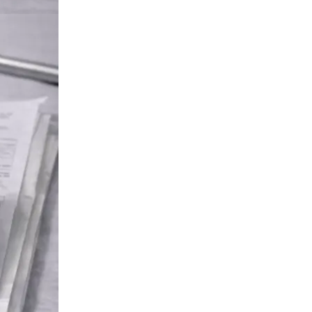
Твёрдый переплёт
Печать и переплёт дипломных работ
Печать и переплёт диссертаций
Печать и переплёт дипломных проектов
Печать и переплёт докторских диссертаций
Печать и переплёт магистерских диссертаций
Печать и переплёт выпускных квалификационных работ