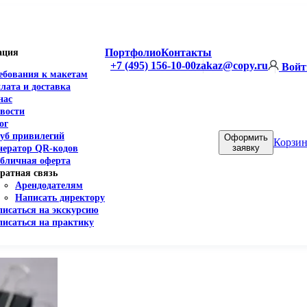
Портфолио
Контакты
ация
+7 (495) 156-10-00
zakaz@copy.ru
Войт
ебования к макетам
лата и доставка
нас
вости
ог
уб привилегий
Оформить
Корзин
заявку
нератор QR-кодов
бличная оферта
ратная связь
Арендодателям
Написать директору
писаться на экскурсию
писаться на практику