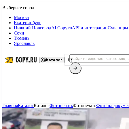
Москва
Екатеринбург
Нижний Новгород
AI Copy.ru
API и интеграции
Сувениры 
Сочи
Тюмень
Ярославль
Каталог
Главная
Каталог
Каталог
Фотопечать
Фотопечать
Фото на докуме
Копицентр
Фотопечать