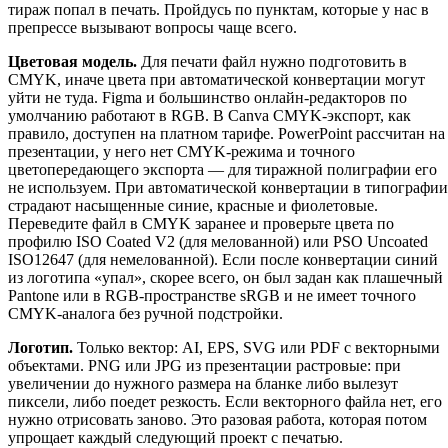
тираж попал в печать. Пройдусь по пунктам, которые у нас в
препрессе вызывают вопросы чаще всего.
Цветовая модель.
Для печати файл нужно подготовить в
CMYK, иначе цвета при автоматической конвертации могут
уйти не туда. Figma и большинство онлайн-редакторов по
умолчанию работают в RGB. В Canva CMYK-экспорт, как
правило, доступен на платном тарифе. PowerPoint рассчитан на
презентации, у него нет CMYK-режима и точного
цветопередающего экспорта — для тиражной полиграфии его
не используем. При автоматической конвертации в типографии
страдают насыщенные синие, красные и фиолетовые.
Переведите файл в CMYK заранее и проверьте цвета по
профилю ISO Coated V2 (для мелованной) или PSO Uncoated
ISO12647 (для немелованной). Если после конвертации синий
из логотипа «упал», скорее всего, он был задан как плашечный
Pantone или в RGB-пространстве sRGB и не имеет точного
CMYK-аналога без ручной подстройки.
Логотип.
Только вектор: AI, EPS, SVG или PDF с векторными
объектами. PNG или JPG из презентации растровые: при
увеличении до нужного размера на бланке либо вылезут
пиксели, либо поедет резкость. Если векторного файла нет, его
нужно отрисовать заново. Это разовая работа, которая потом
упрощает каждый следующий проект с печатью.