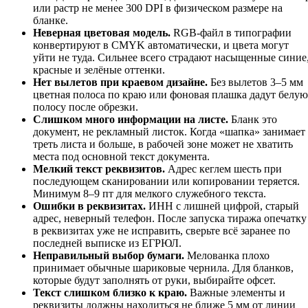
или растр не менее 300 DPI в физическом размере на
бланке.
Неверная цветовая модель.
RGB-файл в типографии
конвертируют в CMYK автоматически, и цвета могут
уйти не туда. Сильнее всего страдают насыщенные синие
красные и зелёные оттенки.
Нет вылетов при краевом дизайне.
Без вылетов 3–5 мм
цветная полоса по краю или фоновая плашка дадут белую
полосу после обрезки.
Слишком много информации на листе.
Бланк это
документ, не рекламный листок. Когда «шапка» занимает
треть листа и больше, в рабочей зоне может не хватить
места под основной текст документа.
Мелкий текст реквизитов.
Адрес кеглем шесть при
последующем сканировании или копировании теряется.
Минимум 8–9 пт для мелкого служебного текста.
Ошибки в реквизитах.
ИНН с лишней цифрой, старый
адрес, неверный телефон. После запуска тиража опечатку
в реквизитах уже не исправить, сверьте всё заранее по
последней выписке из ЕГРЮЛ.
Неправильный выбор бумаги.
Мелованка плохо
принимает обычные шариковые чернила. Для бланков,
которые будут заполнять от руки, выбирайте офсет.
Текст слишком близко к краю.
Важные элементы и
реквизиты должны находиться не ближе 5 мм от линии