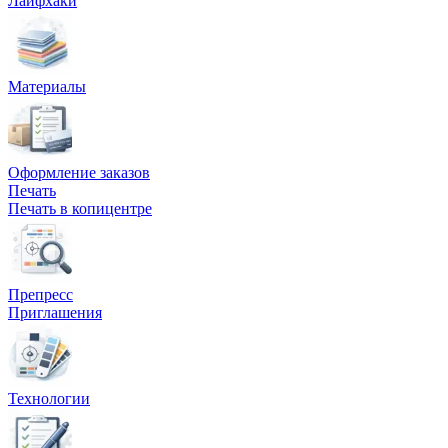
Лайфхаки
Вакансии
О компании
Материалы
Написать директору
Арендодателям
Оформление заказов
Портфолио
Печать
Печать в копицентре
Франшиза
Контакты
Препресс
Приглашения
Технологии