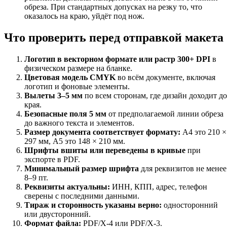
обреза. При стандартных допусках на резку то, что
оказалось на краю, уйдёт под нож.
Что проверить перед отправкой макета
Логотип в векторном формате или растр 300+ DPI
в
физическом размере на бланке.
Цветовая модель CMYK
во всём документе, включая
логотип и фоновые элементы.
Вылеты 3–5 мм
по всем сторонам, где дизайн доходит до
края.
Безопасные поля 5 мм
от предполагаемой линии обреза
до важного текста и элементов.
Размер документа соответствует формату:
A4 это 210 ×
297 мм, A5 это 148 × 210 мм.
Шрифты вшиты или переведены в кривые
при
экспорте в PDF.
Минимальный размер шрифта
для реквизитов не менее
8–9 пт.
Реквизиты актуальны:
ИНН, КПП, адрес, телефон
сверены с последними данными.
Тираж и сторонность указаны верно:
односторонний
или двусторонний.
Формат файла:
PDF/X-4 или PDF/X-3.