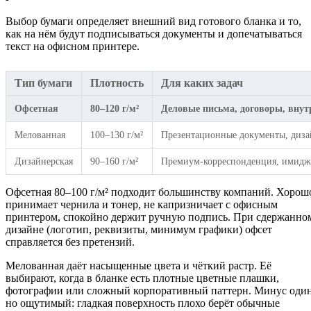
Выбор бумаги определяет внешний вид готового бланка и то,
как на нём будут подписываться документы и допечатываться
текст на офисном принтере.
Тип бумаги
Плотность
Для каких задач
Офсетная
80–120 г/м²
Деловые письма, договоры, внут
Мелованная
100–130 г/м²
Презентационные документы, диза
Дизайнерская
90–160 г/м²
Премиум-корреспонденция, имидже
Офсетная 80–100 г/м² подходит большинству компаний. Хорош
принимает чернила и тонер, не капризничает с офисным
принтером, спокойно держит ручную подпись. При сдержанно
дизайне (логотип, реквизиты, минимум графики) офсет
справляется без претензий.
Мелованная даёт насыщенные цвета и чёткий растр. Её
выбирают, когда в бланке есть плотные цветные плашки,
фотографии или сложный корпоративный паттерн. Минус один
но ощутимый: гладкая поверхность плохо берёт обычные