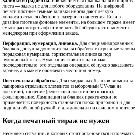
Заливки и градиенты.
Ровная цветная плашка на всю ширину
листа — задача не для любого оборудования. На цифровой
печати плотные тёмные заливки иногда дают лёгкую
«полосатость», особенность лазерного нанесения. Если в
дизайне плотные фоновые элементы, на большом тираже имеет
смысл рассмотреть офсет или хотя бы обсудить этот момент с
менеджером при оформлении заказа.
Перфорация, нумерация, линовка.
Для специализированных
бланков доступна дополнительная обработка: отрывные талоны
порядковая нумерация, горизонтальная линовка под
рукописный текст. Нумерация ставится на тираже
последовательно, это отдельная операция, её нужно заказывать
заранее, а в макете обозначать место под номер.
Постпечатная обработка.
Для имиджевых бланков возможны
лакировка отдельных элементов (выборочный UV-лак на
логотипе), тиснение (рельефный логотип без краски),
фольгирование. Ламинация на бланках практически не
применяется: поверхность становится плохо пригодной и для
подписи обычной ручкой, и для допечати на офисном принтере
Когда печатный тираж не нужен
Несколько ситуаций, в которых стоит остановиться и подумать