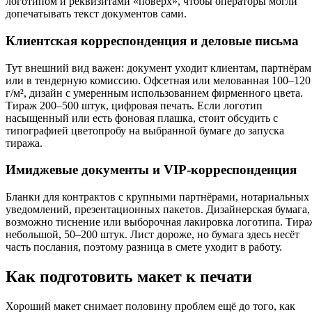
логотипом и реквизитами «поверх», чтобы операторы могли
допечатывать текст документов сами.
Клиентская корреспонденция и деловые письма
Тут внешний вид важен: документ уходит клиентам, партнёрам
или в тендерную комиссию. Офсетная или мелованная 100–120
г/м², дизайн с умеренным использованием фирменного цвета.
Тираж 200–500 штук, цифровая печать. Если логотип
насыщенный или есть фоновая плашка, стоит обсудить с
типографией цветопробу на выбранной бумаге до запуска
тиража.
Имиджевые документы и VIP-корреспонденция
Бланки для контрактов с крупными партнёрами, нотариальных
уведомлений, презентационных пакетов. Дизайнерская бумага,
возможно тиснение или выборочная лакировка логотипа. Тира
небольшой, 50–200 штук. Лист дороже, но бумага здесь несёт
часть послания, поэтому разница в смете уходит в работу.
Как подготовить макет к печати
Хороший макет снимает половину проблем ещё до того, как