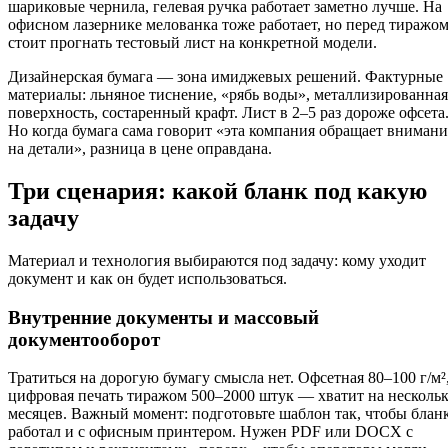
шариковые чернила, гелевая ручка работает заметно лучше. На
офисном лазернике мелованка тоже работает, но перед тиражо
стоит прогнать тестовый лист на конкретной модели.
Дизайнерская бумага — зона имиджевых решений. Фактурные
материалы: льняное тиснение, «рябь воды», металлизированная
поверхность, состаренный крафт. Лист в 2–5 раз дороже офсета
Но когда бумага сама говорит «эта компания обращает внимани
на детали», разница в цене оправдана.
Три сценария: какой бланк под какую
задачу
Материал и технология выбираются под задачу: кому уходит
документ и как он будет использоваться.
Внутренние документы и массовый
документооборот
Тратиться на дорогую бумагу смысла нет. Офсетная 80–100 г/м²
цифровая печать тиражом 500–2000 штук — хватит на несколь
месяцев. Важный момент: подготовьте шаблон так, чтобы блан
работал и с офисным принтером. Нужен PDF или DOCX с