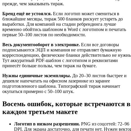
прежде, чем заказывать тираж.
Бренд ещё не устоялся.
Если логотип может смениться в
ближайшие месяцы, тираж 500 бланков рискует устареть до
выработки. Для компаний на стадии ребрендинга лучше
временно обойтись шаблоном в Word с логотипом и печатать
первые 50–100 листов по необходимости.
Весь документооборот в электронке.
Если все договоры
подписываются ЭЦП и компания не отправляет бумажную
корреспонденцию, физические бланки действительно не нужны
Тут аккуратный PDF-шаблон с логотипом и реквизитами
принесёт больше пользы, чем тираж на бумаге.
Нужны единичные экземпляры.
До 20–30 листов быстрее и
дешевле напечатать на офисном лазернике из заранее
подготовленного шаблона. Типографский тираж начинает
окупаться примерно с 50–100 штук.
Восемь ошибок, которые встречаются в
каждом третьем макете
Логотип в низком разрешении.
PNG из соцсетей: 72–96
DPI. Для экрана достаточно, для печати нет. Нужен векто