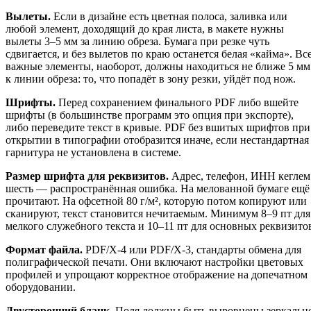
Вылеты.
Если в дизайне есть цветная полоса, заливка или
любой элемент, доходящий до края листа, в макете нужны
вылеты 3–5 мм за линию обреза. Бумага при резке чуть
сдвигается, и без вылетов по краю останется белая «кайма». Вс
важные элементы, наоборот, должны находиться не ближе 5 мм
к линии обреза: то, что попадёт в зону резки, уйдёт под нож.
Шрифты.
Перед сохранением финального PDF либо вшейте
шрифты (в большинстве программ это опция при экспорте),
либо переведите текст в кривые. PDF без вшитых шрифтов при
открытии в типографии отобразится иначе, если нестандартная
гарнитура не установлена в системе.
Размер шрифта для реквизитов.
Адрес, телефон, ИНН кеглем
шесть — распространённая ошибка. На мелованной бумаге ещё
прочитают. На офсетной 80 г/м², которую потом копируют или
сканируют, текст становится нечитаемым. Минимум 8–9 пт для
мелкого служебного текста и 10–11 пт для основных реквизито
Формат файла.
PDF/X-4 или PDF/X-3, стандарты обмена для
полиграфической печати. Они включают настройки цветовых
профилей и упрощают корректное отображение на допечатном
оборудовании.
Двусторонний бланк.
Поля должны быть выровнены зеркальн