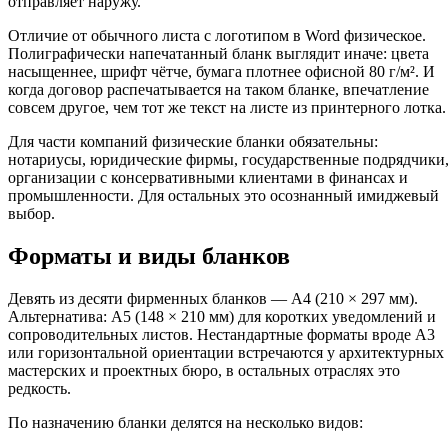
отправляет наружу.
Отличие от обычного листа с логотипом в Word физическое.
Полиграфически напечатанный бланк выглядит иначе: цвета
насыщеннее, шрифт чётче, бумага плотнее офисной 80 г/м². И
когда договор распечатывается на таком бланке, впечатление
совсем другое, чем тот же текст на листе из принтерного лотка.
Для части компаний физические бланки обязательны:
нотариусы, юридические фирмы, государственные подрядчики
организации с консервативными клиентами в финансах и
промышленности. Для остальных это осознанный имиджевый
выбор.
Форматы и виды бланков
Девять из десяти фирменных бланков — А4 (210 × 297 мм).
Альтернатива: А5 (148 × 210 мм) для коротких уведомлений и
сопроводительных листов. Нестандартные форматы вроде А3
или горизонтальной ориентации встречаются у архитектурных
мастерских и проектных бюро, в остальных отраслях это
редкость.
По назначению бланки делятся на несколько видов: