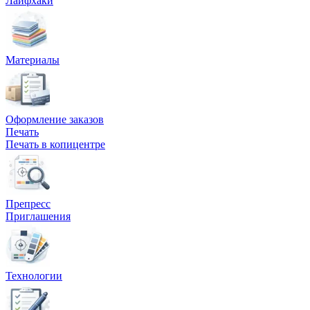
Лайфхаки
Вакансии
О компании
Материалы
Написать директору
Арендодателям
Оформление заказов
Портфолио
Печать
Печать в копицентре
Франшиза
Контакты
Препресс
Приглашения
Технологии