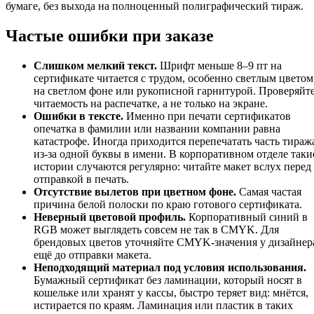
бумаге, без выхода на полноценный полиграфический тираж.
Частые ошибки при заказе
Слишком мелкий текст.
Шрифт меньше 8–9 пт на
сертификате читается с трудом, особенно светлым цветом
на светлом фоне или рукописной гарнитурой. Проверяйт
читаемость на распечатке, а не только на экране.
Ошибки в тексте.
Именно при печати сертификатов
опечатка в фамилии или названии компании равна
катастрофе. Иногда приходится перепечатать часть тираж
из-за одной буквы в имени. В корпоративном отделе таки
истории случаются регулярно: читайте макет вслух перед
отправкой в печать.
Отсутствие вылетов при цветном фоне.
Самая частая
причина белой полоски по краю готового сертификата.
Неверный цветовой профиль.
Корпоративный синий в
RGB может выглядеть совсем не так в CMYK. Для
брендовых цветов уточняйте CMYK-значения у дизайнер
ещё до отправки макета.
Неподходящий материал под условия использования.
Бумажный сертификат без ламинации, который носят в
кошельке или хранят у кассы, быстро теряет вид: мнётся,
истирается по краям. Ламинация или пластик в таких