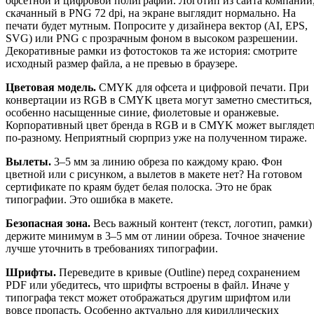
офсетной и цифровой полиграфии. Логотип из сайта компании
скачанный в PNG 72 dpi, на экране выглядит нормально. На
печати будет мутным. Попросите у дизайнера вектор (AI, EPS,
SVG) или PNG с прозрачным фоном в высоком разрешении.
Декоративные рамки из фотостоков та же история: смотрите
исходный размер файла, а не превью в браузере.
Цветовая модель.
CMYK для офсета и цифровой печати. При
конвертации из RGB в CMYK цвета могут заметно сместиться,
особенно насыщенные синие, фиолетовые и оранжевые.
Корпоративный цвет бренда в RGB и в CMYK может выглядет
по-разному. Неприятный сюрприз уже на полученном тираже.
Вылеты.
3–5 мм за линию обреза по каждому краю. Фон
цветной или с рисунком, а вылетов в макете нет? На готовом
сертификате по краям будет белая полоска. Это не брак
типографии. Это ошибка в макете.
Безопасная зона.
Весь важный контент (текст, логотип, рамки)
держите минимум в 3–5 мм от линии обреза. Точное значение
лучше уточнить в требованиях типографии.
Шрифты.
Переведите в кривые (Outline) перед сохранением
PDF или убедитесь, что шрифты встроены в файл. Иначе у
типографа текст может отображаться другим шрифтом или
вовсе пропасть. Особенно актуально для кириллических