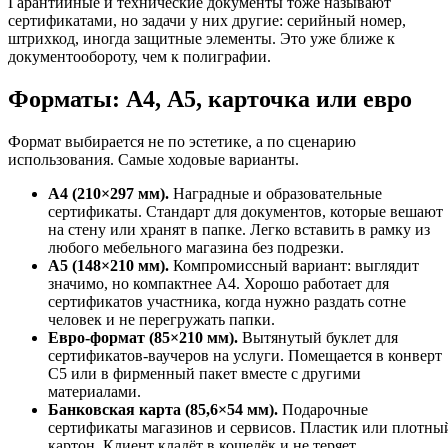
Гарантийные и технические документы тоже называют
сертификатами, но задачи у них другие: серийный номер,
штрихкод, иногда защитные элементы. Это уже ближе к
документообороту, чем к полиграфии.
Форматы: А4, А5, карточка или евро
Формат выбирается не по эстетике, а по сценарию
использования. Самые ходовые варианты.
А4 (210×297 мм).
Наградные и образовательные
сертификаты. Стандарт для документов, которые вешают
на стену или хранят в папке. Легко вставить в рамку из
любого мебельного магазина без подрезки.
А5 (148×210 мм).
Компромиссный вариант: выглядит
значимо, но компактнее А4. Хорошо работает для
сертификатов участника, когда нужно раздать сотне
человек и не перегружать папки.
Евро-формат (85×210 мм).
Вытянутый буклет для
сертификатов-ваучеров на услуги. Помещается в конверт
С5 или в фирменный пакет вместе с другими
материалами.
Банковская карта (85,6×54 мм).
Подарочные
сертификаты магазинов и сервисов. Пластик или плотны
картон. Клиент кладёт в кошелёк и не теряет.