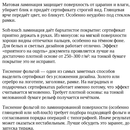
Матовая ламинация защищает поверхность от царапин и влаги,
убирает блик и придаёт сертификату строгий вид. Глянцевая
ярче передаёт цвет, но бликует. Особенно неудобно под стекло
рамки.
Soft-touch ламинация даёт бархатистое покрытие: сертификат
приятно держать в руках. Из минусов: на мягкой поверхности
хорошо видны отпечатки пальцев, особенно на тёмном фоне.
Для белых и светлых дизайнов работает отлично. Эффект
«приятного на ощупь» документа проявляется лучше на
достаточно плотной основе от 250–300 г/м²: на тонкой бумаге
покрытие это не исправит.
Тиснение фольгой — один из самых заметных способов
выделить сертификат без усложнения дизайна. Золото или
серебро на логотипе, заголовке, рамке. На наградных и
подарочных сертификатах работает именно потому, что эффект
считывается мгновенно. Требует плотной основы: на тонкой
мелованной бумаге рельеф получается нечётким.
Тиснение фольгой по ламинированной поверхности (особенно
глянцевой или soft-touch) требует подбора подходящей фольги 
согласования порядка операций с типографией. Иначе результа
может оказаться нестабильным. Лучше обсудить это заранее, до
запуска тиража.