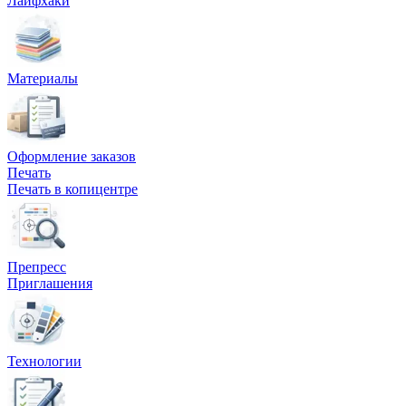
Лайфхаки
Вакансии
О компании
Материалы
Написать директору
Арендодателям
Оформление заказов
Портфолио
Печать
Печать в копицентре
Франшиза
Контакты
Препресс
Приглашения
Технологии