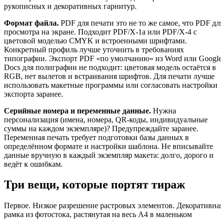
рукописных и декоративных гарнитур.
Формат файла.
PDF для печати это не то же самое, что PDF дл
просмотра на экране. Подходит PDF/X-1a или PDF/X-4 с
цветовой моделью CMYK и встроенными шрифтами.
Конкретный профиль лучше уточнить в требованиях
типографии. Экспорт PDF «по умолчанию» из Word или Googl
Docs для полиграфии не подходит: цветовая модель остаётся в
RGB, нет вылетов и встраивания шрифтов. Для печати лучше
использовать макетные программы или согласовать настройки
экспорта заранее.
Серийные номера и переменные данные.
Нужна
персонализация (имена, номера, QR-коды, индивидуальные
суммы на каждом экземпляре)? Предупреждайте заранее.
Переменная печать требует подготовки базы данных в
определённом формате и настройки шаблона. Не вписывайте
данные вручную в каждый экземпляр макета: долго, дорого и
ведёт к ошибкам.
Три вещи, которые портят тираж
Первое. Низкое разрешение растровых элементов. Декоративна
рамка из фотостока, растянутая на весь А4 в маленьком