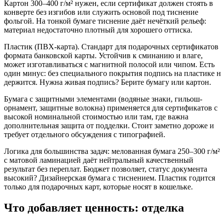
Картон 300–400 г/м² нужен, если сертификат должен стоять в
конверте без изгибов или служить основой под тиснение
фольгой. На тонкой бумаге тиснение даёт нечёткий рельеф:
материал недостаточно плотный для хорошего оттиска.
Пластик (ПВХ-карта). Стандарт для подарочных сертификатов
формата банковской карты. Устойчив к сминанию и влаге,
может изготавливаться с магнитной полосой или чипом. Есть
один минус: без специального покрытия подпись на пластике н
держится. Нужна живая подпись? Берите бумагу или картон.
Бумага с защитными элементами (водяные знаки, гильош-
орнамент, защитные волокна) применяется для сертификатов с
высокой номинальной стоимостью или там, где важна
дополнительная защита от подделки. Стоит заметно дороже и
требует отдельного обсуждения с типографией.
Логика для большинства задач: мелованная бумага 250–300 г/м²
с матовой ламинацией даёт нейтральный качественный
результат без переплат. Бюджет позволяет, статус документа
высокий? Дизайнерская бумага с тиснением. Пластик годится
только для подарочных карт, которые носят в кошельке.
Что добавляет ценность: отделка