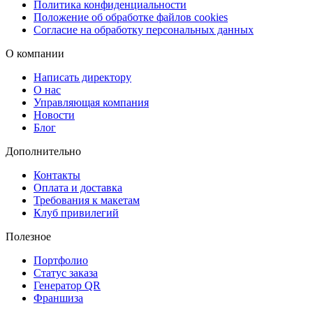
Политика конфиденциальности
бесплатную доставку
в пункты выдачи,
доставку через СДЭК
(
Положение об обработке файлов cookies
Согласие на обработку персональных данных
пункт или курьером), а также
срочную курьерскую доставку
в
день оформления.
О компании
Copy.ru — ваш надежный партнер в печати
Написать директору
О нас
Мы объединяем качество, скорость и комфорт, чтобы процесс
Управляющая компания
заказа и получения календарей был максимально простым.
Новости
Создайте свой квартальный календарь уже сегодня — быстро,
Блог
удобно и выгодно.
Дополнительно
Контакты
Оплата и доставка
Требования к макетам
Клуб привилегий
Полезное
Портфолио
Статус заказа
Генератор QR
Франшиза