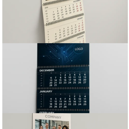
Вакансии
О компании
Написать директору
Арендодателям
Портфолио
Франшиза
Контакты