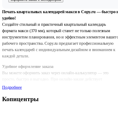
Печать квартальных календарей макси в Copy.ru — быстро 
удобно!
Создайте стильный и практичный квартальный календарь
формата макси (370 мм), который станет не только полезным
инструментом планирования, но и эффектным элементом вашег
рабочего пространства. Copy.ru предлагает профессиональную
печать календарей с индивидуальным дизайном и вниманием к
каждой детали.
Удобное оформление заказа
Вы можете оформить заказ через онлайн-калькулятор — это
просто, быстро и выгодно. При онлайн-заказе действует
дополнительная
скидка 10%
, а система сразу рассчитает
Подробнее
стоимость и сроки выполнения.
Копицентры
Скорость — наш приоритет
Мы ценим ваше время, поэтому обеспечиваем оперативное
выполнение заказов. Для онлайн-заявок стандартный срок печат