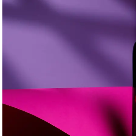
Печать авторефератов
Печать презентаций
Ещё
Ламинирование документов
Ламинирование документов А4/А3
Ламинирование плакатов
Ламинирование наклеек
Ламинирование фотографий
Ламинирование бумаги
Ламинирование больших форматов
По типу ламинирования
Ещё
Печать проектной документации
Печать документов А3/А4
Копирование документов А3/А4
Печать чертежей
Копирование чертежей
Сканирование документов А3/А4
Сканирование чертежей
Брошюровка на пластиковую пружину
Ещё
Брошюровка на металлическую пружину