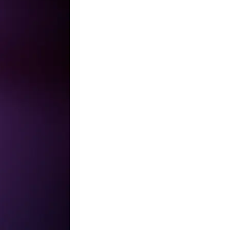
Твёрдый переплёт
Печать и переплёт дипломных работ
Печать и переплёт диссертаций
Печать и переплёт дипломных проектов
Печать и переплёт докторских диссертаций
Печать и переплёт магистерских диссертаций
Печать и переплёт выпускных квалификационных работ