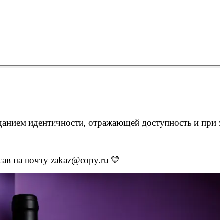
зданием идентичности, отражающей доступность и при 
исав на почту zakaz@copy.ru 💛
Копирование документов
Копирование документов А3/А4
Копирование чертежей
Копирование проектной документации
Копирование больших чертежей
Копирование больших документов