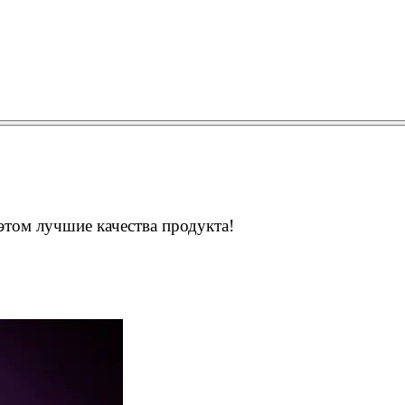
этом лучшие качества продукта!
Сканирование документов
Сканирование документов А3/А4
Сканирование чертежей
Сканирование плакатов
Сканирование фотографий
Сканирование больших форматов