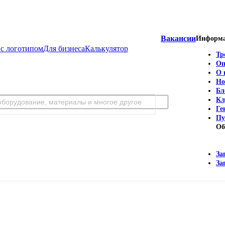
Вакансии
Информ
с логотипом
Для бизнеса
Калькулятор
Тр
Оп
О 
Но
Бл
Кл
Ге
Пу
Об
За
За