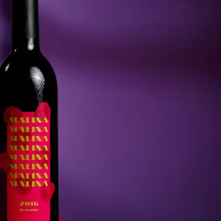
Брошюровка в копицентре
Брошюровка документов
Брошюровка на пластиковую пружину
Брошюровка на металлическую пружину
Брошюровка на скобу
Брошюровка курсовых работ
Брошюровка дипломных работ
Брошюровка диссертаций
Ещё
Брошюровка листов