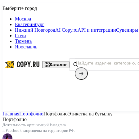
Москва
Екатеринбург
Нижний Новгород
AI Copy.ru
API и интеграции
Сувениры 
Сочи
Тюмень
Ярославль
Каталог
Главная
Портфолио
Портфолио
Этикетка на бутылку
Портфолио
Копицентр
Деятельность организаций Instagram
и Facebook запрещены на территории РФ.
Фотопечать