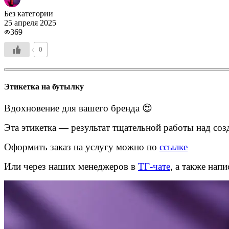
Оперативная полиграфия
Без категории
25 апреля 2025
Широкоформатная печать
369
0
Типография
Графический дизайн
Этикетка на бутылку
Корпоративные сувениры
Вдохновение для вашего бренда 😍
Тематическая полиграфия
Эта этикетка — результат тщательной работы над со
Полиграфические технологии
Оформить заказ на услугу можно по
ссылке
Онлайн-типография
Или через наших менеджеров в
ТГ-чате
, а также нап
Печать в копицентре
Печать документов А3/А4
Печать чертежей
Печать плакатов
Печать лекал
Печать на пенокартоне