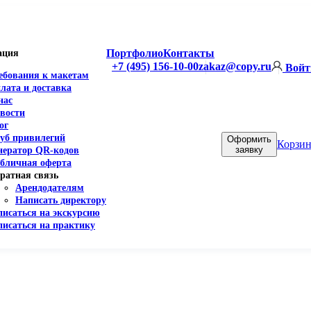
Портфолио
Контакты
ация
+7 (495) 156-10-00
zakaz@copy.ru
Войт
ебования к макетам
лата и доставка
нас
вости
ог
уб привилегий
Оформить
Корзин
заявку
нератор QR-кодов
бличная оферта
ратная связь
Арендодателям
Написать директору
писаться на экскурсию
писаться на практику