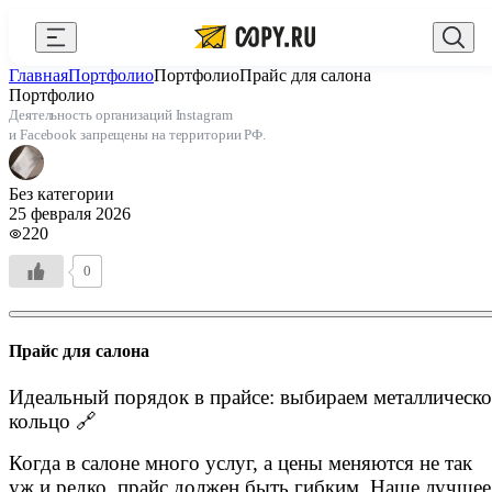
Закрыть
Главная
Портфолио
Портфолио
Прайс для салона
AI Copy.ru
Выберите город
Войти
Портфолио
Деятельность организаций Instagram
API и интеграции
+7 (495) 156-10-00
zakaz@copy.ru
и Facebook запрещены на территории РФ.
Сувениры с логотипом
Без категории
Для бизнеса
25 февраля 2026
220
Калькулятор
0
Новости
Блог
Прайс для салона
Генератор QR-кодов
Идеальный порядок в прайсе: выбираем металлическо
кольцо 🔗
Публичная оферта
Когда в салоне много услуг, а цены меняются не так
Клуб привилегий
уж и редко, прайс должен быть гибким. Наше лучшее