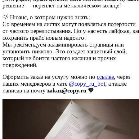
решение — переплет на металлическом кольце!
Вакансии
💡 Нюанс, о котором нужно знать:
О компании
Со временем на листах могут появляться потертости
Написать директору
от частого перелистывания. Но у нас есть лайфхак, ка
сохранить прайс новым надолго!
Арендодателям
Мы рекомендуем заламинировать страницы или
установить пикколо. Это создает защитный слой,
Портфолио
который не боится частого касания и прочих
повреждений.
Франшиза
Оформить заказ на услугу можно по
ссылке
,
через
Контакты
наших менеджеров в чате
@copy_ru_bot
, а также
написав на почту
zakaz@copy.ru
💛