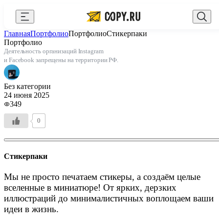
Закрыть
Главная
Портфолио
Портфолио
Стикерпаки
AI Copy.ru
Выберите город
Войти
Портфолио
Деятельность организаций Instagram
API и интеграции
+7 (495) 156-10-00
zakaz@copy.ru
и Facebook запрещены на территории РФ.
Сувениры с логотипом
Без категории
Для бизнеса
24 июня 2025
349
Калькулятор
0
Новости
Блог
Стикерпаки
Генератор QR-кодов
Мы не просто печатаем стикеры, а создаём целые
вселенные в миниатюре! От ярких, дерзких
Публичная оферта
иллюстраций до минималистичных воплощаем ваши
идеи в жизнь.
Клуб привилегий