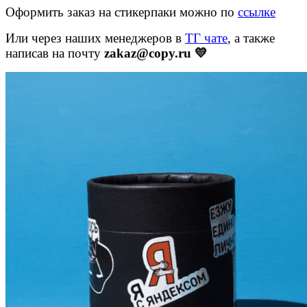
Оформить заказ на стикерпаки можно по
ссылке
Вакансии
Или через наших менеджеров в
ТГ чате
, а также
О компании
написав на почту
zakaz@copy.ru 💛
Написать директору
Арендодателям
Портфолио
Франшиза
Контакты