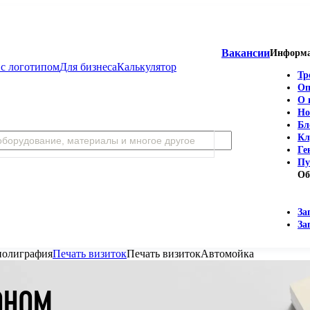
Вакансии
Информ
с логотипом
Для бизнеса
Калькулятор
Тр
Оп
О 
Но
Бл
Кл
Ге
Пу
Об
За
За
полиграфия
Печать визиток
Печать визиток
Автомойка
ОНОМ