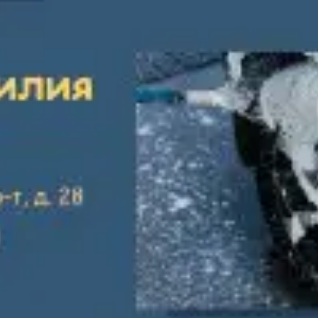
Брошюровка в копицентре
Брошюровка документов
Брошюровка на пластиковую пружину
Брошюровка на металлическую пружину
Брошюровка на скобу
Брошюровка курсовых работ
Брошюровка дипломных работ
Брошюровка диссертаций
Ещё
Брошюровка листов