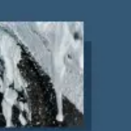
Твёрдый переплёт
Печать и переплёт дипломных работ
Печать и переплёт диссертаций
Печать и переплёт дипломных проектов
Печать и переплёт докторских диссертаций
Печать и переплёт магистерских диссертаций
Печать и переплёт выпускных квалификационных работ