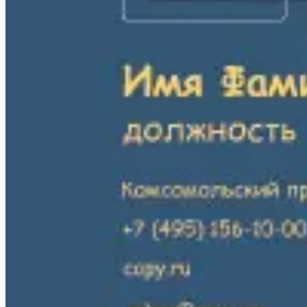
Печать авторефератов
Печать презентаций
Ещё
Ламинирование документов
Ламинирование документов А4/А3
Ламинирование плакатов
Ламинирование наклеек
Ламинирование фотографий
Ламинирование бумаги
Ламинирование больших форматов
По типу ламинирования
Ещё
Печать проектной документации
Печать документов А3/А4
Копирование документов А3/А4
Печать чертежей
Копирование чертежей
Сканирование документов А3/А4
Сканирование чертежей
Брошюровка на пластиковую пружину
Ещё
Брошюровка на металлическую пружину