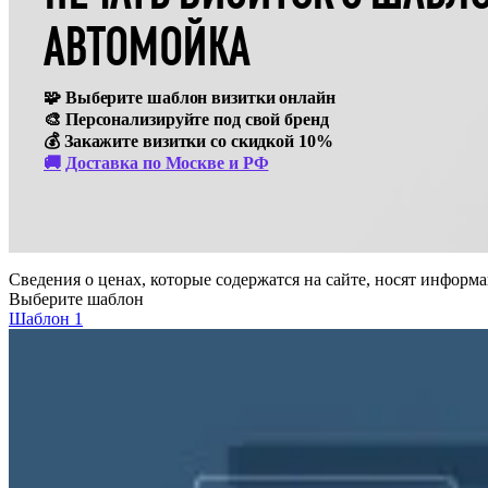
АВТОМОЙКА
Оперативная полиграфия
Широкоформатная печать
🧩 Выберите шаблон визитки онлайн
Типография
🎨 Персонализируйте под свой бренд
💰 Закажите визитки со скидкой 10%
Графический дизайн
🚚
Доставка по Москве и РФ
Корпоративные сувениры
Тематическая полиграфия
Сведения о ценах, которые содержатся на сайте, носят инфор
Полиграфические технологии
Выберите шаблон
Шаблон 1
Онлайн-типография
Печать в копицентре
Печать документов А3/А4
Печать чертежей
Печать плакатов
Печать лекал
Печать на пенокартоне