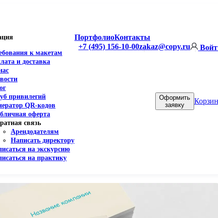
Портфолио
Контакты
ация
+7 (495) 156-10-00
zakaz@copy.ru
Войт
ебования к макетам
лата и доставка
нас
вости
ог
уб привилегий
Оформить
Корзин
заявку
нератор QR-кодов
бличная оферта
ратная связь
Арендодателям
Написать директору
писаться на экскурсию
писаться на практику