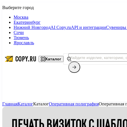
Москва
Екатеринбург
Нижний Новгород
AI Copy.ru
API и интеграции
Сувениры 
Сочи
Тюмень
Ярославль
Каталог
Главная
Каталог
Каталог
Оперативная полиграфия
Оперативная 
Копицентр
ПЕЧАТЬ ВИЗИТОК С ШАБЛ
Фотопечать