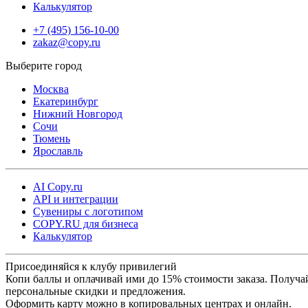
Калькулятор
предусмотрена курьерская доставка в день оформления, что
+7 (495) 156-10-00
позволяет получить готовые бирки максимально быстро.
zakaz@copy.ru
Copy.ru обеспечивает стабильное качество и быстрые сроки
выполнения, что делает срочную печать бирок надежным
Москва
решением для бизнеса, торговли и производства.
Екатеринбург
Нижний Новгород
Сочи
Тюмень
Ярославль
AI Copy.ru
API и интеграции
Сувениры с логотипом
COPY.RU для бизнеса
Калькулятор
Присоединяйся к клубу привилегий
Копи баллы и оплачивай ими до 15% стоимости заказа. Получа
персональные скидки и предложения.
Оформить карту можно в копировальных центрах и онлайн.