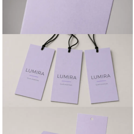
Вакансии
О компании
Написать директору
Арендодателям
Портфолио
Франшиза
Контакты