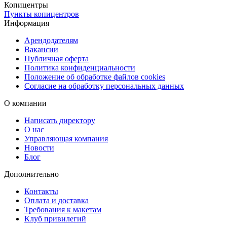
Копицентры
расширенным содержанием.
Пункты копицентров
Информация
Материалы и качество печати
Арендодателям
Вакансии
Для печати бирок используются качественные материалы,
Публичная оферта
Политика конфиденциальности
обеспечивающие прочность и презентабельный внешний вид.
Положение об обработке файлов cookies
Доступна печать на плотной бумаге 300 г/м², которая хорошо
Согласие на обработку персональных данных
держит форму и подходит для повседневного использования.
О компании
Также можно выбрать дизайнерские бумаги, которые придают
биркам более премиальный и уникальный вид.
Написать директору
О нас
Печать выполняется с высокой точностью, что обеспечивает
Управляющая компания
Новости
четкость текста, логотипов и графических элементов. Это
Блог
позволяет создать аккуратные и визуально привлекательные
бирки, соответствующие фирменному стилю.
Дополнительно
Контакты
Дополнительная обработка
Оплата и доставка
Требования к макетам
Для удобства использования и повышения износостойкости
Клуб привилегий