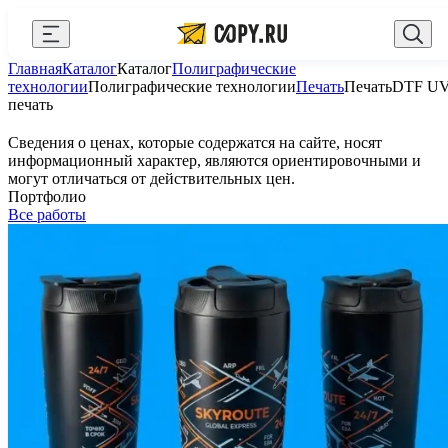
Закрыть
Главная
Каталог
Каталог
Полиграфические
AI Copy.ru
Выберите город
Войти
технологии
Полиграфические технологии
Печать
Печать
DTF U
печать
API и интеграции
+7 (495) 156-10-00
zakaz@copy.ru
Сведения о ценах, которые содержатся на сайте, носят
Сувениры с логотипом
информационный характер, являются ориентировочными и
могут отличаться от действительных цен.
Для бизнеса
Портфолио
Все работы
Калькулятор
Новости
Блог
Генератор QR-кодов
Публичная оферта
Клуб привилегий