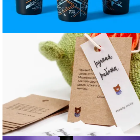
Вакансии
О компании
Написать директору
Арендодателям
Портфолио
Франшиза
Контакты