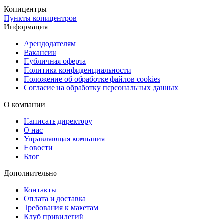
Для срочных заказов предусмотрена курьерская доставка в день
Копицентры
Пункты копицентров
оформления, что позволяет быстро получить фото для визы в
Информация
Испанию.
Арендодателям
Вакансии
Публичная оферта
Политика конфиденциальности
Положение об обработке файлов cookies
Согласие на обработку персональных данных
О компании
Написать директору
О нас
Управляющая компания
Новости
Блог
Дополнительно
Контакты
Оплата и доставка
Требования к макетам
Клуб привилегий