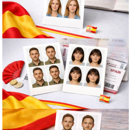
Вакансии
О компании
Написать директору
Арендодателям
Портфолио
Франшиза
Контакты