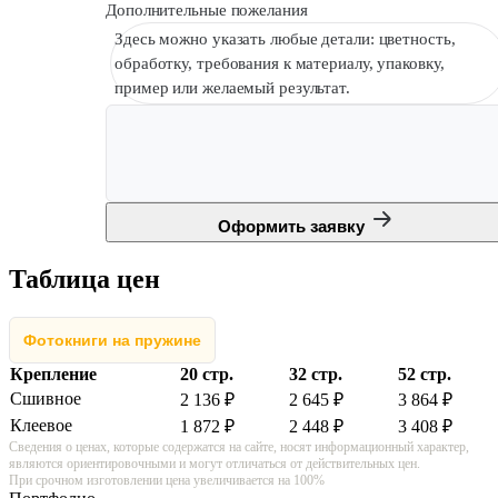
Дополнительные пожелания
Здесь можно указать любые детали: цветность,
обработку, требования к материалу, упаковку,
пример или желаемый результат.
Оформить заявку
Таблица цен
Фотокниги на пружине
Крепление
20 стр.
32 стр.
52 стр.
Сшивное
2 136 ₽
2 645 ₽
3 864 ₽
Клеевое
1 872 ₽
2 448 ₽
3 408 ₽
Сведения о ценах, которые содержатся на сайте, носят информационный характер,
являются ориентировочными и могут отличаться от действительных цен.
При срочном изготовлении цена увеличивается на 100%