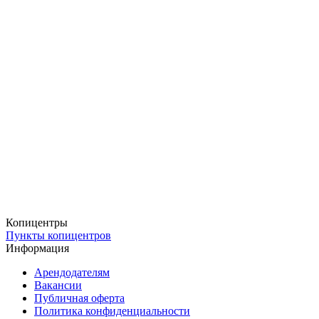
Сроки изготовления — под ваш график
Мы предлагаем
стандартное изготовление — 24 часа
, а для
срочных
случаев
— ускоренное, всего
за 4 часа
. Даже если
визитки понадобились вам внезапно, вы получите их вовремя.
Доставка — быстро и удобно
Заберите заказ бесплатно в одном из наших пунктов выдачи,
закажите
доставку
через СДЭК (в ПВЗ или с курьером) или
выберите экспресс-доставку в день заказа. Всё для вашего
комфорта и уверенности!
Копицентры
Пункты копицентров
Информация
Арендодателям
Вакансии
Публичная оферта
Политика конфиденциальности