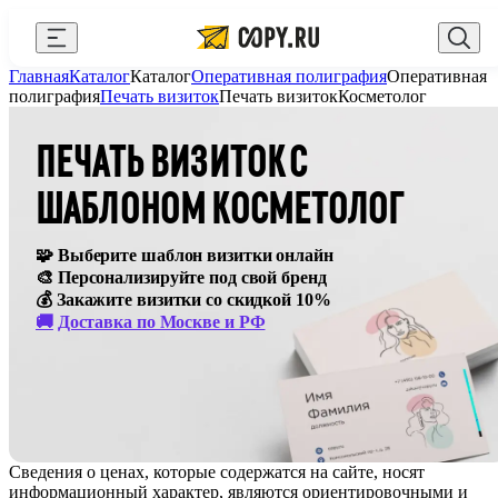
Закрыть
Главная
Каталог
Каталог
Оперативная полиграфия
Оперативная
AI Copy.ru
Выберите город
Войти
полиграфия
Печать визиток
Печать визиток
Косметолог
API и интеграции
+7 (495) 156-10-00
zakaz@copy.ru
ПЕЧАТЬ ВИЗИТОК С
Сувениры с логотипом
ШАБЛОНОМ КОСМЕТОЛОГ
Для бизнеса
🧩 Выберите шаблон визитки онлайн
Калькулятор
🎨 Персонализируйте под свой бренд
💰 Закажите визитки со скидкой 10%
Новости
🚚
Доставка по Москве и РФ
Блог
Генератор QR-кодов
Публичная оферта
Сведения о ценах, которые содержатся на сайте, носят
Клуб привилегий
информационный характер, являются ориентировочными и