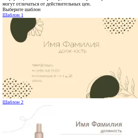
могут отличаться от действительных цен.
Вакансии
Выберите шаблон
Шаблон 1
О компании
Написать директору
Арендодателям
Портфолио
Франшиза
Контакты
Шаблон 2