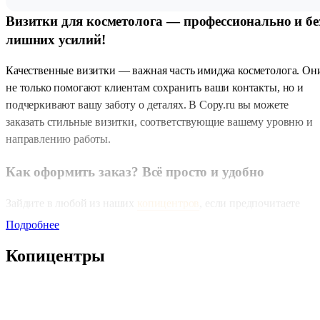
Визитки для косметолога — профессионально и бе
лишних усилий!
Качественные визитки — важная часть имиджа косметолога. Он
не только помогают клиентам сохранить ваши контакты, но и
подчеркивают вашу заботу о деталях. В Copy.ru вы можете
заказать стильные визитки, соответствующие вашему уровню и
направлению работы.
Как оформить заказ? Всё просто и удобно
Зайдите в любой из наших
копицентров
, если предпочитаете
оформить заказ лично. Предпочитаете онлайн? Тогда отправляйт
Подробнее
заявку через
форму «Быстрый заказ»
, на почту
zakaz@copy.ru
Копицентры
или в
телеграм-бот
. Хотите сэкономить? Используйте наш
онлайн-калькулятор — и получите 5% от суммы заказа в виде
бонусов на личный счёт.