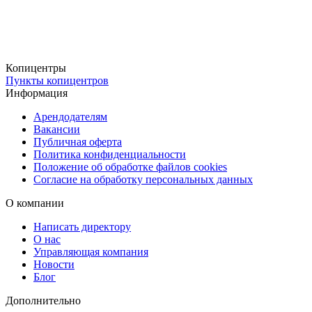
Применение наклеек A1 формата
Наружная и интерьерная реклама.
Копицентры
Оформление стендов, витрин и торговых площадок.
Пункты копицентров
Информационные таблички и навигация.
Информация
Декорирование стен и окон.
Арендодателям
Рекламные постеры и баннеры.
Вакансии
Публичная оферта
Преимущества заказа в Copy.ru
Политика конфиденциальности
Положение об обработке файлов cookies
Согласие на обработку персональных данных
Производство осуществляется в нашей современной
типографии
с использованием профессионального оборудования и
О компании
актуальных технологий печати.
Написать директору
О нас
✔ Высококачественная печать с четкими деталями и
Управляющая компания
насыщенными цветами.
Новости
Блог
✔ Стойкость к внешним факторам: влаге, солнечному свету и
механическим воздействиям.
Дополнительно