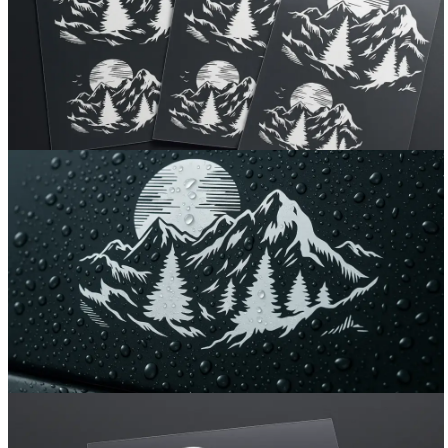
Вакансии
О компании
Написать директору
Арендодателям
Портфолио
Франшиза
Контакты