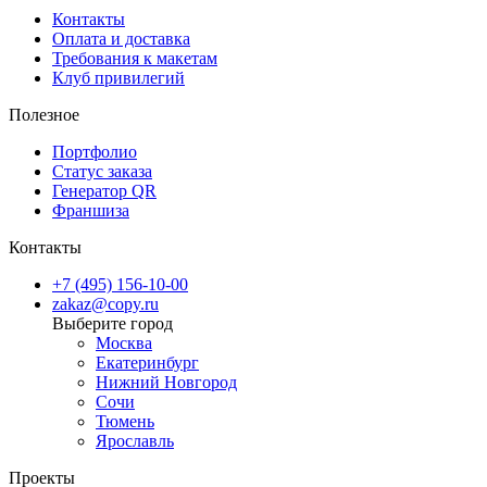
✔ Изготовление наклеек любой формы и размера.
Контакты
✔ Оперативное выполнение заказа и индивидуальный подход.
Оплата и доставка
Требования к макетам
Закажите печать наклеек A1 формата в Copy.ru — создайте ярку
Клуб привилегий
и долговечную рекламу, которая привлечет внимание!
Полезное
Портфолио
Статус заказа
Генератор QR
Франшиза
Контакты
+7 (495) 156-10-00
zakaz@copy.ru
Москва
Екатеринбург
Нижний Новгород
Сочи
Тюмень
Ярославль
Проекты