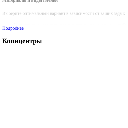
Материалы и виды пленки
Выберите оптимальный вариант в зависимости от ваших задач:
Глянцевая или матовая самоклеящаяся пленка
— выбо
Подробнее
для ярких рекламных решений или строгого оформления.
Прозрачная пленка
— для минималистичных и
Копицентры
оригинальных визуальных эффектов.
Виниловая пленка
— устойчива к механическим
повреждениям и неблагоприятным погодным условиям.
Ламинированные наклейки
— дополнительная защита о
износа, влаги и выцветания.
Дополнительные опции
Вырубка по контуру
— создание наклеек сложных форм.
Ламинация
— защита от механических повреждений и
продление срока службы.
Плоттерная резка
— точное вырезание элементов без
белых краев.