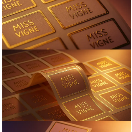
Вакансии
О компании
Написать директору
Арендодателям
Портфолио
Франшиза
Контакты