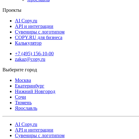
Доставка организована так, чтобы вы быстро могли получить
свой заказ:
Проекты
Бесплатная доставка в пункты выдачи Copy.ru;
AI Copy.ru
API и интеграции
Доставка через СДЭК (в пункт самовывоза или курьером д
Сувениры с логотипом
двери);
COPY.RU для бизнеса
Срочная курьерская доставка в день готовности.
Калькулятор
+7 (495) 156-10-00
zakaz@copy.ru
Москва
Екатеринбург
Нижний Новгород
Сочи
Тюмень
Ярославль
AI Copy.ru
API и интеграции
Сувениры с логотипом