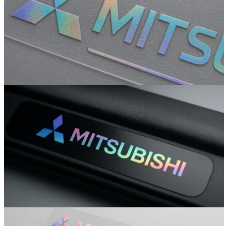
Вакансии
О компании
Написать директору
Арендодателям
Портфолио
Франшиза
Контакты