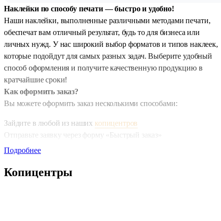
Наклейки по способу печати — быстро и удобно!
Наши наклейки, выполненные различными методами печати,
обеспечат вам отличный результат, будь то для бизнеса или
личных нужд. У нас широкий выбор форматов и типов наклеек,
которые подойдут для самых разных задач. Выберите удобный
способ оформления и получите качественную продукцию в
кратчайшие сроки!
Как оформить заказ?
Вы можете оформить заказ несколькими способами:
Зайдите в любой из наших
копицентров
Отправьте заявку через форму «Быстрый заказ»
Напишите нам на почту
zakaz@copy.ru
Подробнее
Используйте
телеграм-бота
Копицентры
Для удобства, воспользуйтесь онлайн-калькулятором, который
позволит вам рассчитать стоимость и получить
скидку 5% на
заказ
!
Разнообразие форматов для вашего удобства