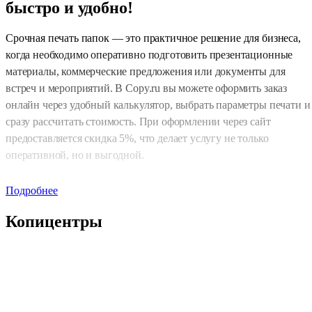
быстро и удобно!
Срочная печать папок — это практичное решение для бизнеса,
когда необходимо оперативно подготовить презентационные
материалы, коммерческие предложения или документы для
встреч и мероприятий. В Copy.ru вы можете оформить заказ
онлайн через удобный калькулятор, выбрать параметры печати и
сразу рассчитать стоимость. При оформлении через сайт
предоставляется скидка 5%, что делает услугу не только
оперативной, но и выгодной.
Оперативное изготовление папок
Подробнее
В условиях ограниченных сроков важно получить готовую
Копицентры
продукцию без задержек. В Copy.ru заказы на печать папок
выполняются максимально быстро с учетом требований к макет
и конструкции. При наличии готового дизайна производство
запускается сразу после оформления, что позволяет сократить
сроки и подготовить продукцию к деловым встречам, выставкам