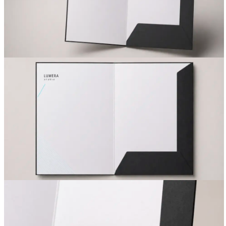
Вакансии
О компании
Написать директору
Арендодателям
Портфолио
Франшиза
Контакты