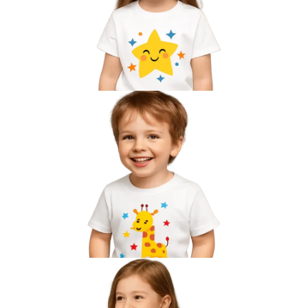
Вакансии
О компании
Написать директору
Арендодателям
Портфолио
Франшиза
Контакты