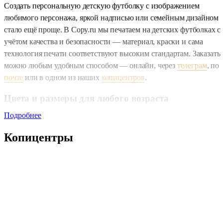
Создать персональную детскую футболку с изображением
любимого персонажа, яркой надписью или семейным дизайном
стало ещё проще. В Copy.ru мы печатаем на детских футболках с
учётом качества и безопасности — материал, краски и сама
технология печати соответствуют высоким стандартам. Заказать
можно любым удобным способом — онлайн, через
телеграм
, по
почте
или в одном из наших
копицентров
.
Цвета и размеры для любого возраста
Подробнее
В нашем ассортименте — футболки в шести базовых цветах:
белом, чёрном, синем, красном, зелёном и жёлтом. Они подойду
Копицентры
и для детского сада, и для школьных мероприятий. Размеры
начинаются с XS — это делает выбор комфортным для любого
возраста и роста ребёнка.
Печатаем, как вам нужно
Вы можете выбрать, где будет располагаться изображение: на
груди или на спинке — мы сделаем так, как вы хотите. Принт