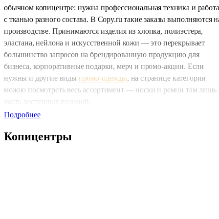
обычном копицентре: нужна профессиональная техника и работ
с тканью разного состава. В Copy.ru такие заказы выполняются н
производстве. Принимаются изделия из хлопка, полиэстера,
эластана, нейлона и искусственной кожи — это перекрывает
большинство запросов на брендированную продукцию для
бизнеса, корпоративные подарки, мерч и промо-акции. Если
нужны и другие виды
промо-одежды
, на странице категории
можно посмотреть весь ассортимент — носки и ремни там лишь
часть доступных позиций.
Подробнее
Тираж и география
Копицентры
Минимальный тираж — от одной штуки, что удобно для
тестовых образцов или небольших серий. Крупные партии такж
принимаются без ограничений по верхней планке. Заказы
выполняются для клиентов по всей России: офисы Copy.ru
работают в Москве, Нижнем Новгороде, Сочи, Екатеринбурге,
Тюмени и Ярославле. Тем, кто находится в других городах,
удобнее всего оформить заказ дистанционно — готовые изделия