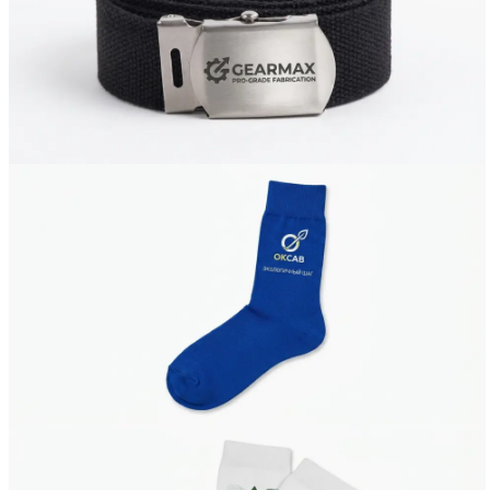
Вакансии
О компании
Написать директору
Арендодателям
Портфолио
Франшиза
Контакты