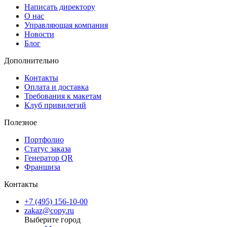
фиксированной датой выдачи, это стоит указать при подаче
Написать директору
заявки — менеджер учтёт сроки при планировании производства
О нас
Управляющая компания
Новости
Блог
Дополнительно
Контакты
Оплата и доставка
Требования к макетам
Клуб привилегий
Полезное
Портфолио
Статус заказа
Генератор QR
Франшиза
Контакты
+7 (495) 156-10-00
zakaz@copy.ru