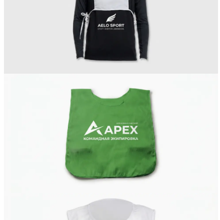
Вакансии
О компании
Написать директору
Арендодателям
Портфолио
Франшиза
Контакты