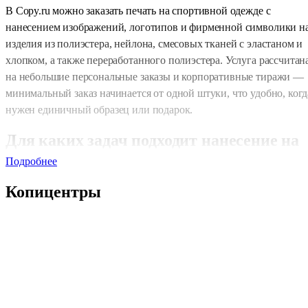
В Copy.ru можно заказать печать на спортивной одежде с
нанесением изображений, логотипов и фирменной символики н
изделия из полиэстера, нейлона, смесовых тканей с эластаном и
хлопком, а также переработанного полиэстера. Услуга рассчитан
на небольшие персональные заказы и корпоративные тиражи —
минимальный заказ начинается от одной штуки, что удобно, когд
нужен единичный образец или подарок.
Для каких задач подходит нанесение на
спортивную одежду
Подробнее
Нанесение принтов на спортивные изделия востребовано в
Копицентры
разных ситуациях: брендирование командной формы,
оформление корпоративной одежды для спортивных
мероприятий, создание фирменного мерча, изготовление
тренировочных комплектов с логотипом клуба или организации
Синтетические ткани — полиэстер и нейлон — хорошо
удерживают цвет при сублимационном нанесении, поэтому
изображение остаётся чётким и насыщенным даже после