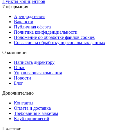
через СДЭК или курьером в день готовности. С нами вы
Пункты копицентров
Информация
получите заказ без задержек и с полной уверенностью в
результате.
Арендодателям
Вакансии
Публичная оферта
Политика конфиденциальности
Положение об обработке файлов cookies
Согласие на обработку персональных данных
О компании
Написать директору
О нас
Управляющая компания
Новости
Блог
Дополнительно
Контакты
Оплата и доставка
Требования к макетам
Клуб привилегий
Полезное