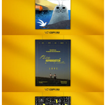
Вакансии
О компании
Написать директору
Арендодателям
Портфолио
Франшиза
Контакты