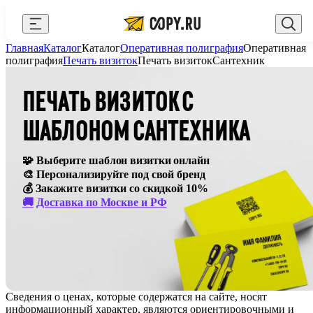
Закрыть
Главная
Каталог
Каталог
Оперативная полиграфия
Оперативная
AI Copy.ru
Выберите город
Войти
полиграфия
Печать визиток
Печать визиток
Сантехник
API и интеграции
+7 (495) 156-10-00
zakaz@copy.ru
ПЕЧАТЬ ВИЗИТОК С
Сувениры с логотипом
ШАБЛОНОМ САНТЕХНИКА
Для бизнеса
🧩 Выберите шаблон визитки онлайн
Калькулятор
🎨 Персонализируйте под свой бренд
💰 Закажите визитки со скидкой 10%
Новости
🚚
Доставка по Москве и РФ
Блог
Генератор QR-кодов
Публичная оферта
Сведения о ценах, которые содержатся на сайте, носят
Клуб привилегий
информационный характер, являются ориентировочными и