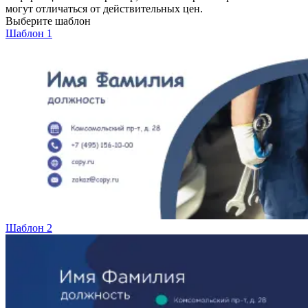
могут отличаться от действительных цен.
Вакансии
Выберите шаблон
Шаблон 1
О компании
Написать директору
Арендодателям
Портфолио
Франшиза
Контакты
Шаблон 2