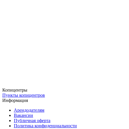
Нужны визитки к завтрашнему дню? У нас есть
стандартный
срок
—
24 часа
. А если время поджимает, воспользуйтесь
срочным
изготовлением
— всего
4 часа
, и визитки готовы.
Удобная доставка — как вам удобно
Вы можете забрать заказ в ближайшем пункте выдачи бесплатно
или оформить
доставку
через СДЭК — в постамат, ПВЗ или с
курьером. А если визитки нужны срочно, мы предложим
экспресс-доставку прямо в день заказа.
Ваши клиенты должны легко находить вас — начните с
качественных визиток!
Копицентры
Пункты копицентров
Информация
Арендодателям
Вакансии
Публичная оферта
Политика конфиденциальности