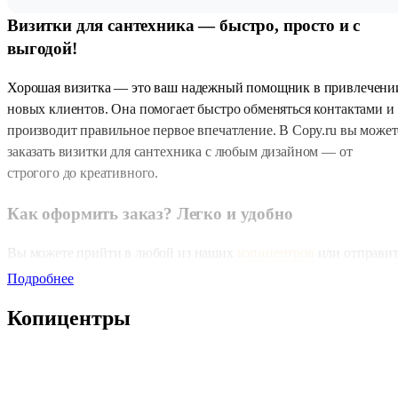
Визитки для сантехника — быстро, просто и с
выгодой!
Хорошая визитка — это ваш надежный помощник в привлечени
новых клиентов. Она помогает быстро обменяться контактами и
производит правильное первое впечатление. В Copy.ru вы может
заказать визитки для сантехника с любым дизайном — от
строгого до креативного.
Как оформить заказ? Легко и удобно
Вы можете прийти в любой из наших
копицентров
или отправит
заявку дистанционно: через
форму «Быстрый заказ»
, на почту
Подробнее
zakaz@copy.ru
или в
телеграм-бот
. Хотите сэкономить?
Копицентры
Оформите заказ через онлайн-калькулятор — и получите 5% от
суммы заказа бонусами на личный счёт.
Сроки изготовления — под любые задачи