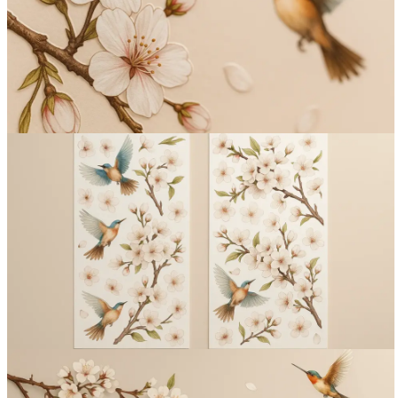
Вакансии
О компании
Написать директору
Арендодателям
Портфолио
Франшиза
Контакты