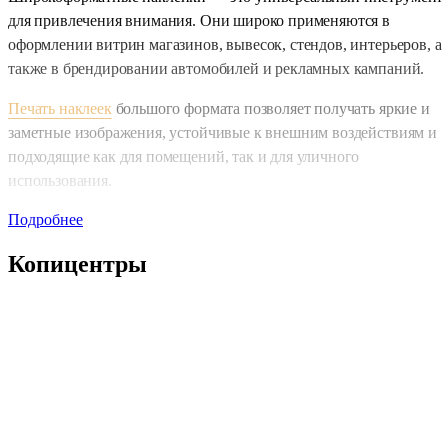
для привлечения внимания. Они широко применяются в
оформлении витрин магазинов, вывесок, стендов, интерьеров, а
также в брендировании автомобилей и рекламных кампаний.
Печать наклеек
большого формата позволяет получать яркие и
заметные изображения, устойчивые к внешним воздействиям и
подходящие как для помещений, так и для уличного
использования.
Подробнее
Простое и удобное оформление заказа
Копицентры
Заказать широкоформатные наклейки можно любым удобным
способом. Если вам необходимо проконсультироваться с нашими
специалистами, приходите в один из наших
копицентров
. Мы
поможем подобрать подходящий материал, формат и способ
нанесения изображения, а наша
типография
обеспечит
стабильное качество печати и точное соответствие техническим
требованиям.
Также вы можете оформить заказ дистанционно. Заполните