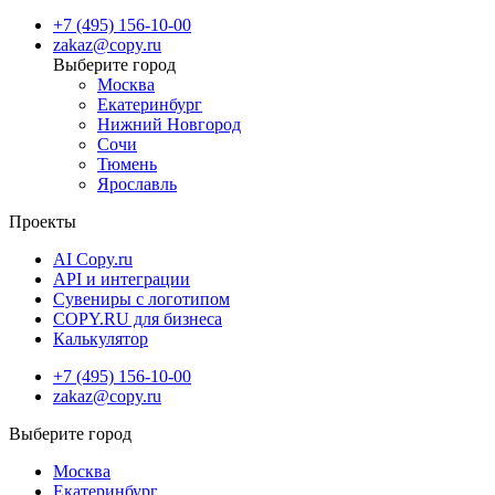
оборудовании, что гарантирует яркость и чёткость печати даже
+7 (495) 156-10-00
при больших изображениях. Круглосуточный приём заявок
zakaz@copy.ru
делает процесс заказа удобным. Такой формат остаётся
Москва
практичным и недорогим решением для рекламы и интерьерных
Екатеринбург
проектов, где требуется выразительность и заметность.
Нижний Новгород
Сочи
Тюмень
Ярославль
Проекты
AI Copy.ru
API и интеграции
Сувениры с логотипом
COPY.RU для бизнеса
Калькулятор
+7 (495) 156-10-00
zakaz@copy.ru
Москва
Екатеринбург