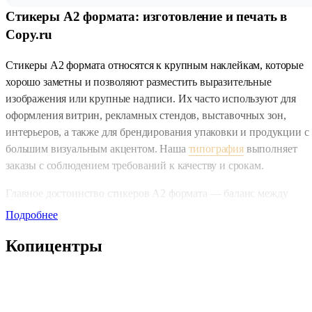
Стикеры А2 формата: изготовление и печать в
Copy.ru
Стикеры А2 формата относятся к крупным наклейкам, которые
хорошо заметны и позволяют разместить выразительные
изображения или крупные надписи. Их часто используют для
оформления витрин, рекламных стендов, выставочных зон,
интерьеров, а также для брендирования упаковки и продукции с
большим визуальным акцентом. Наша
типография
выполняет
заказы с соблюдением требований к качеству и срокам.
Главное достоинство стикеров А2 формата — баланс между
компактностью и эффектностью. Они достаточно крупные, чтоб
Подробнее
быть заметными издалека, но при этом удобны в размещении и н
Копицентры
требуют слишком больших поверхностей. Профессиональная
печать стикеров
такого формата позволяет сохранить чёткость
деталей и насыщенность изображения.
Как оформить заказ