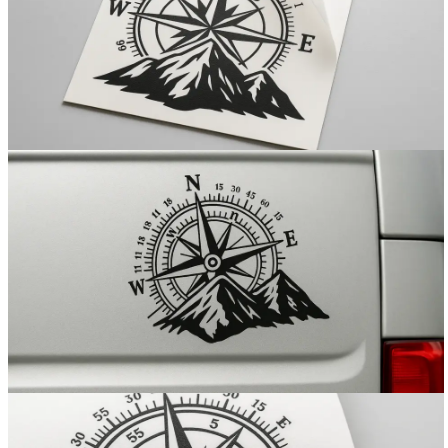
Вакансии
О компании
Написать директору
Арендодателям
Портфолио
Франшиза
Контакты